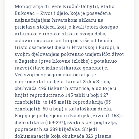
Monografija dr. Vere Kružić-Uchytil, Vlaho
Bukovac – Život i djelo, koja je posvećena
najznačajnijem hrvatskom slikaru na
prijelazu stoljeća, koji je kvalitetom dosegao
vrhunske europske slikare svoga doba,
ostavio impozantan broj od više od tisuću
tristo osamdeset djela u Hrvatskoj i Europi, a
svojim djelovanjem pokrenuo umjetnički život
u Zagrebu (prve likovne izložbe) i potaknuo
razvoj čitave jedne slikarske generacije.
Već svojim opsegom monografija je
monumentalno djelo: format 25,5 x 31 cm,
obuhvaća 496 tiskanih stranica, a uz to je u
knjizi reproducirano 145 tabli u boji i 27
crnobijelih, te 145 malih reprodukcija (95
crnobijelih, 50 u boji) u kataloškom dijelu.
Knjiga je podijeljena u dva dijela, život (1-158) i
djelo slikara (159-297), svaki s pet poglavlja,
popraćenih sa 389 bilježaka. Slijedi
dokumentacija koja obuhvaća 326 pisama,