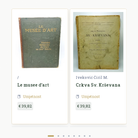
/
Iveković Ćiril M.
/
i
Le musee d'art
Crkva Sv. Krševana
K
u
Umjetnost
Umjetnost
€ 39,82
€ 39,82
€