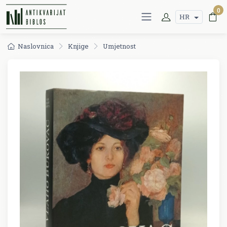
0
HR
Naslovnica
Knjige
Umjetnost