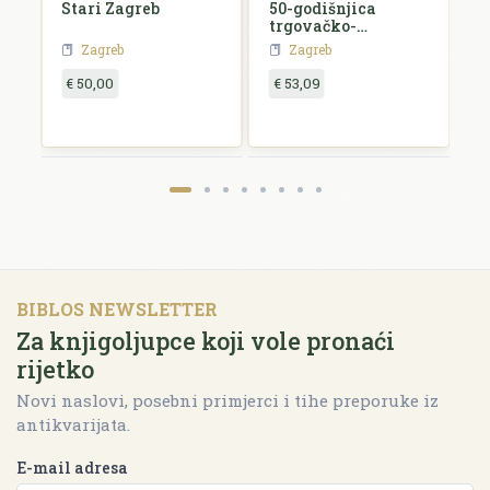
Stari Zagreb
50-godišnjica
Z
trgovačko-
k
obrtničke komore u
Zagreb
Zagreb
Zagrebu 1852.-1902.
€ 50,00
€ 53,09
€
BIBLOS NEWSLETTER
Za knjigoljupce koji vole pronaći
rijetko
Novi naslovi, posebni primjerci i tihe preporuke iz
antikvarijata.
E-mail adresa