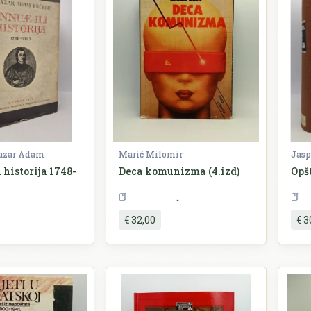
tazar Adam
Marić Milomir
Jasp
 historija 1748-
Deca komunizma (4.izd)
Opš
ovijest
Književnost
€ 32,00
€ 3