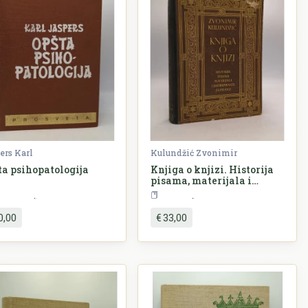
ers Karl
Kulundžić Zvonimir
ta psihopatologija
Knjiga o knjizi. Historija
pisama, materijala i
instrumenata za pisanje
Psihologija
Povijest
0,00
€ 33,00