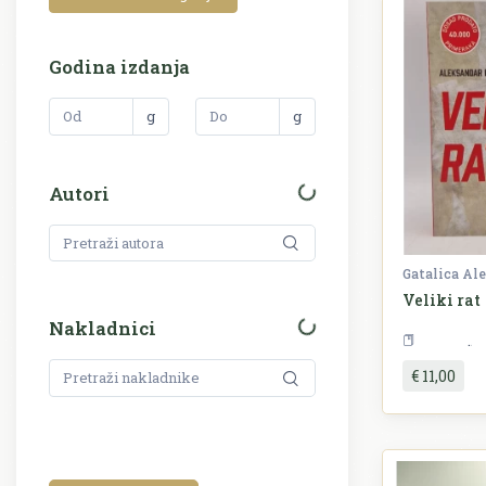
114
Kazalište i film
5.935
Književnost
Godina izdanja
138
Kuharstvo
g
g
104
Lingvistika
67
Matematika i fizika
Autori
131
Medicina
80
Monografija
Gatalica Al
Veliki rat
8
Nogomet
Nakladnici
P
18
Ostalo
€ 11,00
93
Pedagogija
2.413
Periodika
339
Politologija