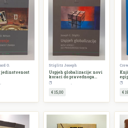
rd O.
Stiglitz Joseph
Crow
 jedinstvenost
Uspjeh globalizacije: novi
Knji
koraci do pravednoga
egi
svijeta
Sociologija
Ekonomija
€ 15,00
€ 1