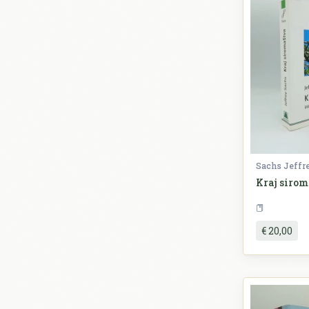
138
Strip
40
Tehnika
Teorija i povijest
645
književnosti
1.023
Umjetnost
59
Zagreb
Sachs Jeffr
Kraj siro
€ 20,00