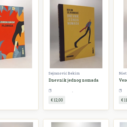
n
Sejranović Bekim
Niet
Dnevnik jednog nomada
Ves
Književnost
Književnost
€ 12,00
€ 1