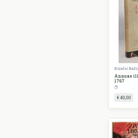
Krčelić Bal
Annuae ili
1767
P
€ 40,00