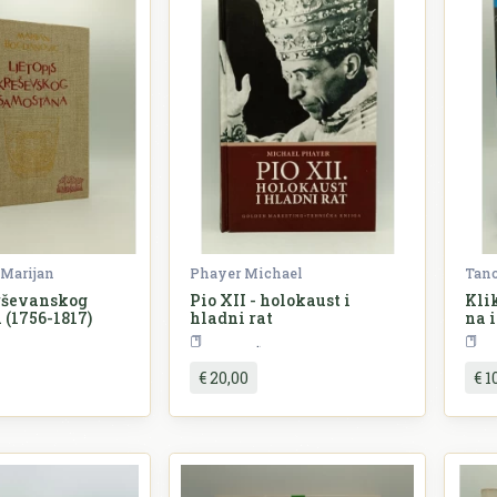
Marijan
Phayer Michael
Tanc
Krševanskog
Pio XII - holokaust i
Klik
(1756-1817)
hladni rat
na i
o n
Povijest
Bosna i Hercegovina
Povijest
€ 20,00
€ 1