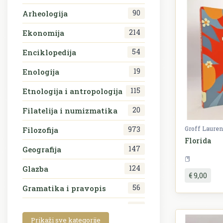
90
Arheologija
214
Ekonomija
54
Enciklopedija
19
Enologija
115
Etnologija i antropologija
20
Filatelija i numizmatika
Groff Laure
973
Filozofija
Florida
147
Geografija
124
Glazba
€ 9,00
56
Gramatika i pravopis
66
HRVATSKA RARA
Prikaži sve kategorije