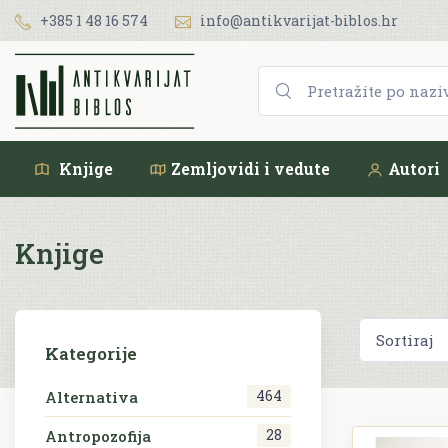
+385 1 48 16 574
info@antikvarijat-biblos.hr
Knjige
Zemljovidi i vedute
Autori
Knjige
Kategorije
464
Alternativa
28
Antropozofija