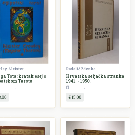
ley Aleister
Radelić Zdenko
ga Tota: kratak esej o
Hrvatska seljačka stranka
patskom Tarotu
1941. - 1950.
Alternativa
Povijest
8,00
€ 15,00