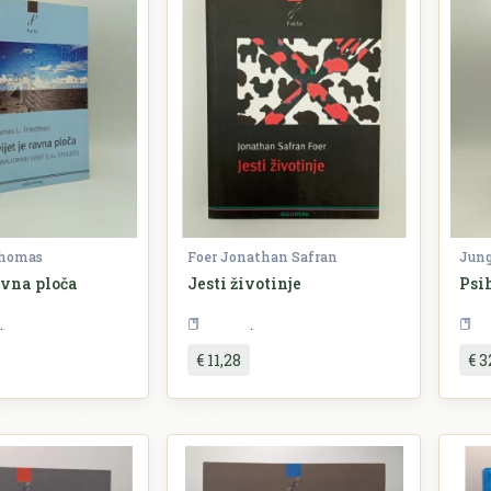
Thomas
Foer Jonathan Safran
Jung
ravna ploča
Jesti životinje
Psi
Ekonomija
Priroda
€ 11,28
€ 3