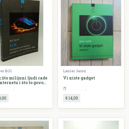
er Bill
Lanier Jaron
:što milijuni ljudi rade
Vi niste gadget
nternetu i što to govori
jima
Sociologija
Sociologija
0,00
€ 14,00