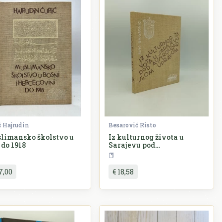
ć Hajrudin
Besarović Risto
limansko školstvo u
Iz kulturnog života u
 do 1918
Sarajevu pod
Austrougarskom upravom
Povijest
Bosna i Hercegovina
Povije
7,00
€ 18,58