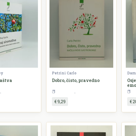
ey
Petrini Carlo
Dam
maštva
Dobro, čisto, pravedno
Osje
emoc
Ekonomija
Kuharstvo
€ 9,29
€ 2