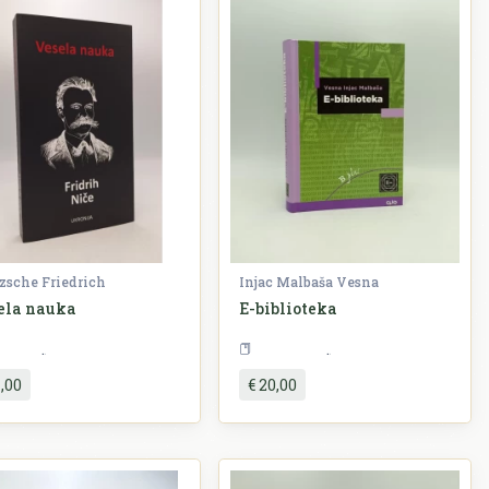
zsche Friedrich
Injac Malbaša Vesna
ela nauka
E-biblioteka
Filozofija
Lingvistika
1,00
€ 20,00