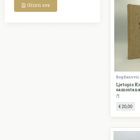
Očisti sve
2.981
Povijest
142
Pravo
246
Priroda
721
Psihologija
757
Religija
297
Rječnici
Bogdanović 
70
Šah
Ljetopis 
samostana 
207
SERBICA
199
Slikovnice
€ 20,00
436
Sociologija
85
Šport