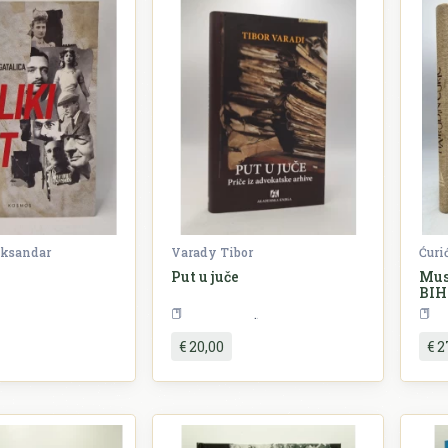
eksandar
Varady Tibor
Ćuri
Put u juče
Mus
BIH
ovijest
Književnost
€ 20,00
€ 2