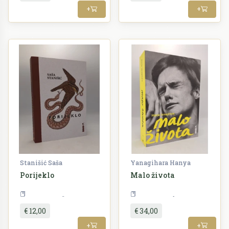
+
+
Stanišić Saša
Yanagihara Hanya
Porijeklo
Malo života
Književnost
Književnost
€ 12,00
€ 34,00
+
+