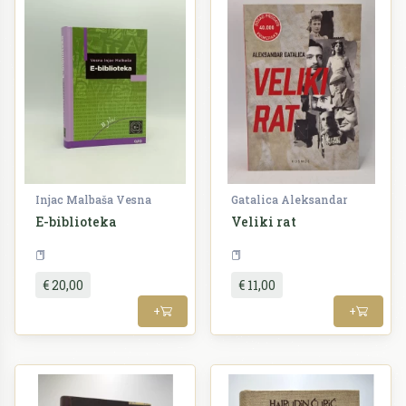
Injac Malbaša Vesna
Gatalica Aleksandar
E-biblioteka
Veliki rat
Lingvistika
Povijest
€ 20,00
€ 11,00
+
+