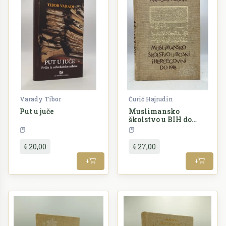
Varady Tibor
Ćurić Hajrudin
Put u juče
Muslimansko
školstvo u BIH do
1918
Književnost
Povije
€ 20,00
€ 27,00
+
+