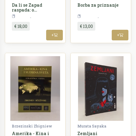
Da li se Zapad
Borba za priznanje
raspada: o
savremenoj krizi u
Povijest
Filozofija
Evropi i Americi
€ 18,00
€ 13,00
+
+
Brzezinski Zbigniew
Murata Sayaka
Amerika - Kina i
Zemljani