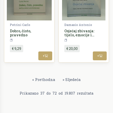
Petrini Carlo
Damasio Antonio
Dobro, čisto,
Osjećaj zbivanja:
pravedno
tijelo, emocije i
postanak svijesti
Kuharstvo
Alternativa
€ 9,29
€ 20,00
+
+
«
Prethodna
»
Sljedeća
Prikazano
37
do
72
od
19.807
rezultata