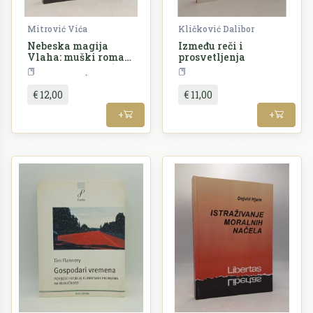
Mitrović Vića
Kličković Dalibor
Nebeska magija
Između reči i
Vlaha: muški roman
prosvetljenja
o vlaškoj magiji (3.
Književnost
Teorija
izdanje)
€ 12,00
€ 11,00
+
+