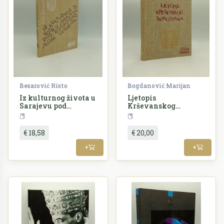
Besarović Risto
Bogdanović Marijan
Iz kulturnog života u
Ljetopis
Sarajevu pod
Krševanskog
Austrougarskom
samostana (1756-
Povijest
Bosna i Hercegovina
Povije
upravom
1817)
€ 18,58
€ 20,00
+
+