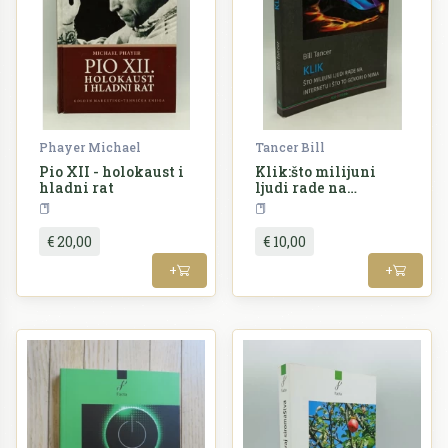
Phayer Michael
Tancer Bill
Pio XII - holokaust i
Klik:što milijuni
hladni rat
ljudi rade na
internetu i što to
Povijest
Sociologija
govori o njima
€ 20,00
€ 10,00
+
+