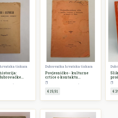
hrvatska tiskara
Dubrovačka hrvatska tiskara
Dubr
istorija:
Povjesničko - kulturne
Sli
 dubrovačke
crtice o kontaktu
proš
Franjevaca u Dubrovniku
Povijest
Dubrovnik
Povijest
Dubrovnik
sa imenom sv. Vlaha
€ 19,91
€ 3