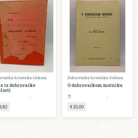
ovačka hrvatska tiskara
Dubrovačka hrvatska tiskara
ke iz dubrovačke
O dubrovačkom moćniku
losti
Povijest
Dubrovnik
Povijest
Dubro
9,82
€ 20,00