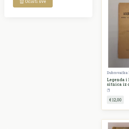
Očisti sve
Dubrovačka 
Legenda i h
sitnica iz
povijesti
€ 12,00