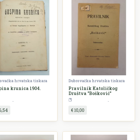
ovačka hrvatska tiskara
Dubrovačka hrvatska tiskara
pina krunica 1904.
Pravilnik Katoličkog
Društva "Bošković"
Periodika
Povijest
Dubro
6,54
€ 10,00