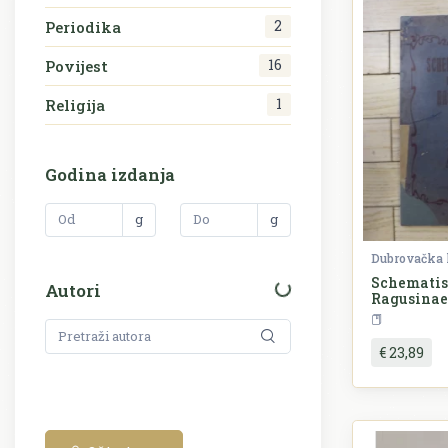
2
Periodika
16
Povijest
1
Religija
Godina izdanja
g
g
Dubrovačka 
Schematis
Autori
Ragusinae
P
€ 23,89