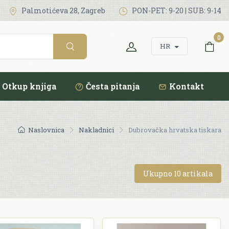
Palmotićeva 28, Zagreb
PON-PET: 9-20 | SUB: 9-14
0
HR
Otkup knjiga
Česta pitanja
Kontakt
Naslovnica
Nakladnici
Dubrovačka hrvatska tiskara
Ukupno 10 artikala