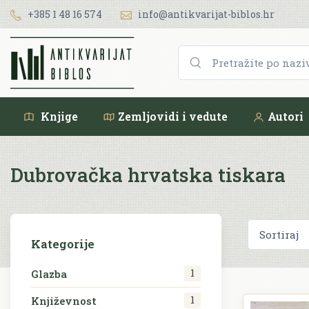
+385 1 48 16 574
info@antikvarijat-biblos.hr
Knjige
Zemljovidi i vedute
Autori
Dubrovačka hrvatska tiskara
Kategorije
1
Glazba
1
Književnost