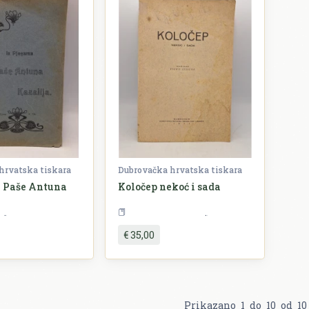
hrvatska tiskara
Dubrovačka hrvatska tiskara
a Paše Antuna
Koločep nekoć i sada
Književnost
Povijest
Dubrovnik
€ 35,00
Prikazano
1
do
10
od
10