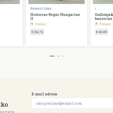
Roženić Luka
/
Historiae Regni Hungariae
Godišnjak
II
banovine
Povijest
Povijest
€ 132,72
€ 40,00
E-mail adresa
tko
varijata.