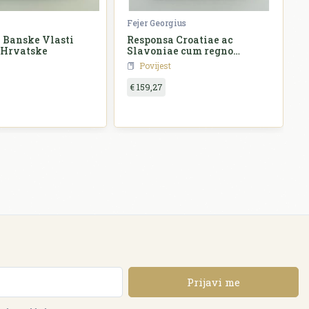
Fejer Georgius
Ž
 Banske Vlasti
Responsa Croatiae ac
 Hrvatske
Slavoniae cum regno
o
Hungariae
Povijest
€ 159,27
Prijavi me