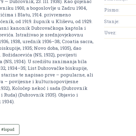
79 — Dubrovnik, 23. III. 1938). Kao gojenac
niku 1900, a bogoslovlje u Zadru 1904,
Pismo:
ićima i Blatu, 1914. privremeno
Stanje:
ećenik, od 1919. župnik u Kliševu, od 1929.
časni kanonik Dubrovačkoga kaptola i
Uvez:
revića. Istraživao je srednjovjekovnu
1936, 1938, urednik 1936–38;
Croatia sacra,
biskupije,
1935;
Novo doba,
1935), dao
N. Božidarevića (
NS,
1932), povijesti
a (
NS,
1934). U središtu zanimanja bila
–32, 1934–35;
List Dubrovačke biskupije,
 starine te napisao prve – popularne, ali
va – povijesne i kulturnopovijesne
1932),
Koločep nekoć i sada
(Dubrovnik
 i Ruda)
(Dubrovnik 1935). Objavio i
 1934).
#lopud