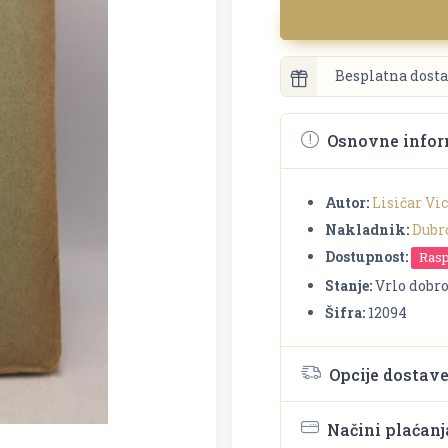
Besplatna dosta
Osnovne infor
Autor:
Lisičar Vi
Nakladnik:
Dubr
Dostupnost:
Ras
Stanje:
Vrlo dobr
Šifra:
12094
Opcije dostav
Načini plaćanj