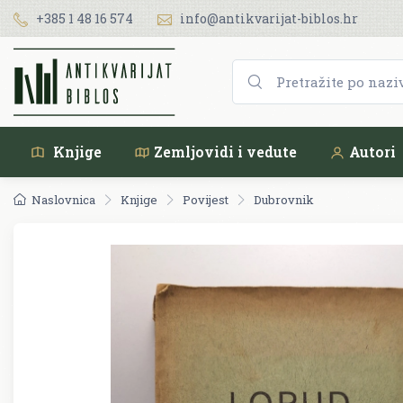
+385 1 48 16 574
info@antikvarijat-biblos.hr
Knjige
Zemljovidi i vedute
Autori
Naslovnica
Knjige
Povijest
Dubrovnik