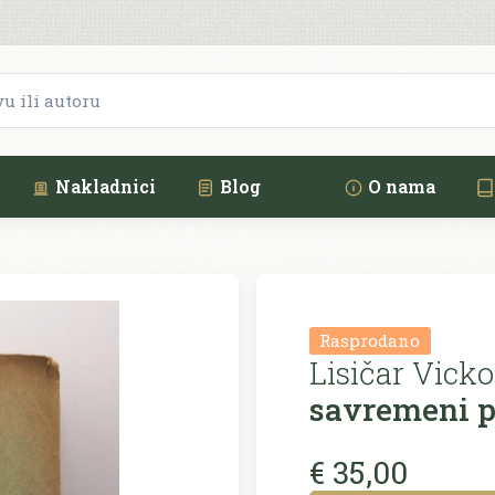
Nakladnici
Blog
O nama
Rasprodano
Lisičar Vicko
savremeni p
€ 35,00