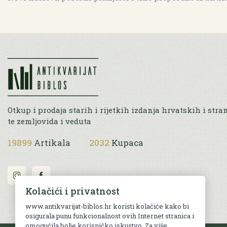
Otkup i prodaja starih i rijetkih izdanja hrvatskih i stra
te zemljovida i veduta
19899
Artikala
2032
Kupaca
Kolačići i privatnost
www.antikvarijat-biblos.hr koristi kolačiće kako bi
osigurala punu funkcionalnost ovih Internet stranica i
omogućila bolje korisničko iskustvo. Za više