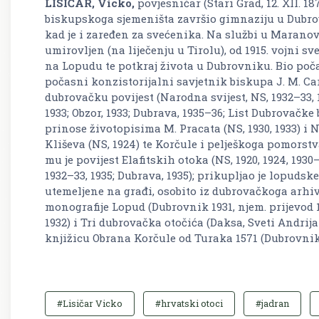
LISIČAR, Vicko,
povjesničar (Stari Grad, 12. XII. 18
biskupskoga sjemeništa završio gimnaziju u Dubrov
kad je i zaređen za svećenika. Na službi u Maranov
umirovljen (na liječenju u Tirolu), od 1915. vojni sv
na Lopudu te potkraj života u Dubrovniku. Bio po
počasni konzistorijalni savjetnik biskupa J. M. Ca
dubrovačku povijest (
Narodna svijest,
NS,
1932–33, 
1933;
Obzor,
1933;
Dubrava,
1935–36;
List Dubrovačke 
prinose životopisima M. Pracata (
NS,
1930, 1933) i 
Kliševa (
NS,
1924) te Korčule i pelješkoga pomorstv
mu je povijest Elafitskih otoka (
NS,
1920, 1924, 1930
1932–33, 1935;
Dubrava,
1935); prikupljao je lopudske
utemeljene na građi, osobito iz dubrovačkoga arhi
monografije
Lopud
(Dubrovnik 1931, njem. prijevod 
1932) i
Tri dubrovačka otočića (Daksa, Sveti Andrija
knjižicu
Obrana Korčule od Turaka 1571
(Dubrovnik
#Lisičar Vicko
#hrvatski otoci
#jadran