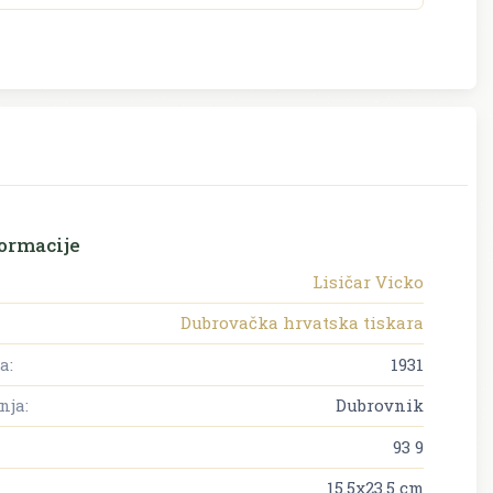
ormacije
Lisičar Vicko
Dubrovačka hrvatska tiskara
a:
1931
nja:
Dubrovnik
93 9
15.5x23.5 cm