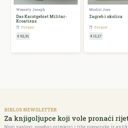
Wessely Joseph
Modrić Joso
Das Karstgebiet Militar-
Zagreb i okolica
Kroatiens
Povijest
Povijest
€ 92,91
€ 13,27
BIBLOS NEWSLETTER
Za knjigoljupce koji vole pronaći rije
Novi naslovi, posebni primjerci i tihe preporuke iz antik