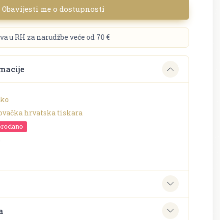
Obavijesti me o dostupnosti
va u RH za narudžbe veće od 70 €
macije
cko
ovačka hrvatska tiskara
prodano
o
e
a