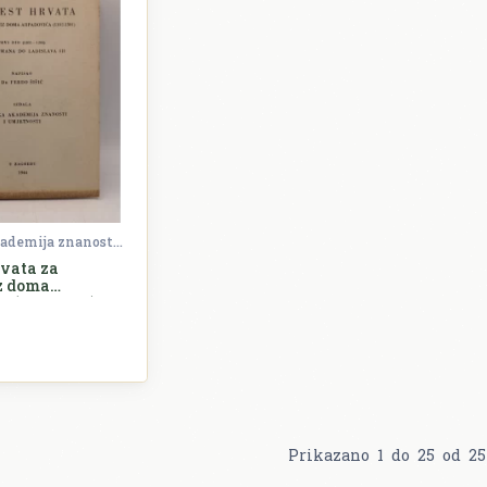
Hrvatska akademija znanosti i umjetnosti (HAZU)
rvata za
z doma
 (1102-1301) I.
ovijest
) od Kolomana
va III
Prikazano
1
do
25
od
25