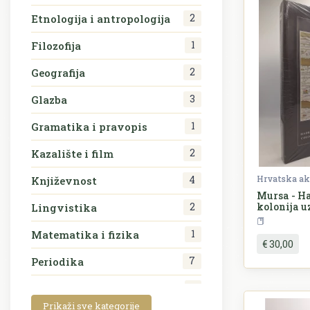
2
Etnologija i antropologija
1
Filozofija
2
Geografija
3
Glazba
1
Gramatika i pravopis
2
Kazalište i film
4
Književnost
Mursa - H
kolonija u
2
Lingvistika
Carstva
P
1
Matematika i fizika
€ 30,00
7
Periodika
1
Politologija
Prikaži sve kategorije