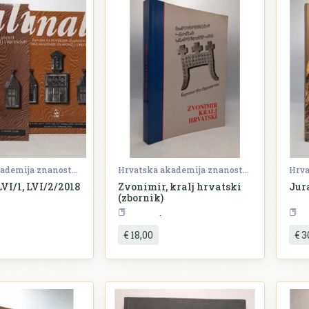
Hrvatska akademija znanosti i umjetnosti (HAZU)
Hrvatska akademija znanosti i umjetnosti (HAZU)
LVI/1, LVI/2/2018
Zvonimir, kralj hrvatski
Jur
(zbornik)
Periodika
Povijest
€ 18,00
€ 3