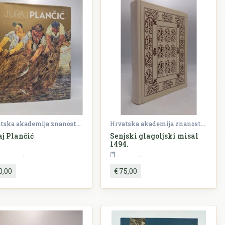
Hrvatska akademija znanosti i umjetnosti (HAZU)
Hrvatska akademija znanosti i umjetnosti (HAZU)
aj Plančić
Senjski glagoljski misal
1494.
Umjetnost
Religija
0,00
€ 75,00