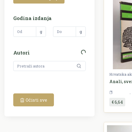
26
Povijest
1
Pravo
Godina izdanja
2
Priroda
g
g
4
Religija
Teorija i povijest
5
Autori
književnosti
23
Umjetnost
Anali, sv
Očisti sve
€ 6,64