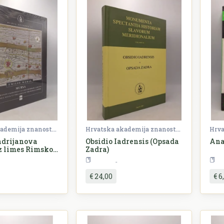
Hrvatska akademija znanosti i umjetnosti (HAZU)
Hrvatska akademija znanosti i umjetnosti (HAZU)
adrijanova
Obsidio Iadrensis (Opsada
Ana
z limes Rimskog
Zadra)
ovijest
Povijest
€ 24,00
€ 6