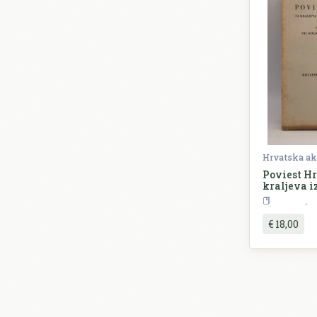
Poviest H
kraljeva i
Arpadovića
P
(1102-1205
do Ladisla
€ 18,00