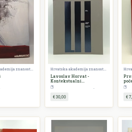
Hrvatska akademija znanosti i umjetnosti (HAZU)
Hrvatska akademija znanosti i umjetnosti (HAZU)
ć
Lavoslav Horvat -
Prv
Kontekstualni
poč
ambijentalizam i moderna
Umjetnost
Umjetnost
Arhitekt
€ 30,00
€ 7