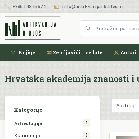
+385 1 48 16 574
info@antikvarijat-biblos.hr
Knjige
Zemljovidi i vedute
Autori
Hrvatska akademija znanosti i
Kategorije
1
Arheologija
1
Ekonomija