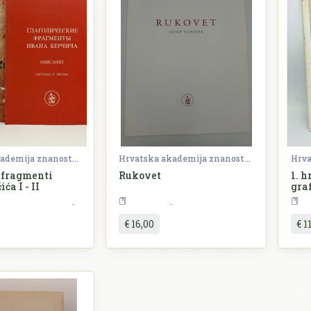
Hrvatska akademija znanosti i umjetnosti (HAZU)
Hrvatska akademija znanosti i umjetnosti (HAZU)
 fragmenti
Rukovet
1. h
ća I - II
gra
Teorija i povijest književnosti
Umjetnost
€ 16,00
€ 1