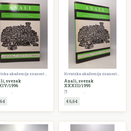
Hrvatska akademija znanosti i umjetnosti (HAZU)
Hrvatska akademija znanosti i umjetnosti (HAZU)
li, svezak
Anali, svezak
IV/1996
XXXIII/1995
Periodika
Periodika
,64
€ 6,64