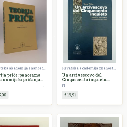
Hrvatska akademija znanosti i umjetnosti (HAZU)
Hrvatska akademija znanosti i umjetnosti (HAZU)
rija priče: panorama
Un arcivescovo del
a o umijeću pričanja
Cinquecento inquieto.
. - 2005.
Lodovico Beccadelli tra
Teorija i povijest književnosti
Književnost
litteratura e arte
5,00
€ 19,91