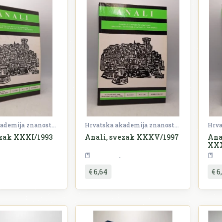
Hrvatska akademija znanosti i umjetnosti (HAZU)
Hrvatska akademija znanosti i umjetnosti (HAZU)
ezak XXXI/1993
Anali, svezak XXXV/1997
Ana
XXX
Periodika
Periodika
€ 6,64
€ 6