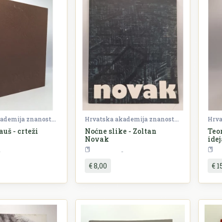
Hrvatska akademija znanosti i umjetnosti (HAZU)
Hrvatska akademija znanosti i umjetnosti (HAZU)
uš - crteži
Noćne slike - Zoltan
Teo
Novak
idej
1842
Umjetnost
Umjetnost
€ 8,00
€ 1