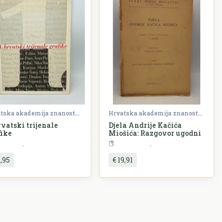
Hrvatska akademija znanosti i umjetnosti (HAZU)
Hrvatska akademija znanosti i umjetnosti (HAZU)
rvatski trijenale
Djela Andrije Kačića
fike
Miošića: Razgovor ugodni
Umjetnost
Književnost
1,95
€ 19,91