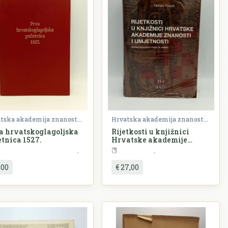
Hrvatska akademija znanosti i umjetnosti (HAZU)
Hrvatska akademija znanosti i umjetnosti (HAZU)
a hrvatskoglagoljska
Rijetkosti u knjižnici
etnica 1527.
Hrvatske akademije
znanosti i umjetnosti
ura
Teorija i povijest književnosti
Književnost
,00
€ 27,00