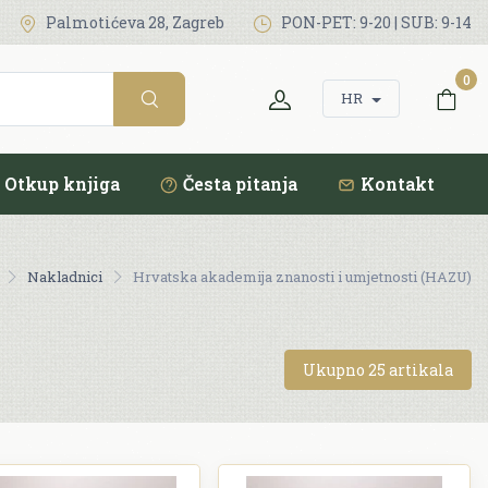
Palmotićeva 28, Zagreb
PON-PET: 9-20 | SUB: 9-14
0
HR
Otkup knjiga
Česta pitanja
Kontakt
Nakladnici
Hrvatska akademija znanosti i umjetnosti (HAZU)
Ukupno 25 artikala