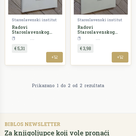
Staroslavenski institut
Staroslavenski institut
Radovi
Radovi
Staroslavenskog
Staroslavenskog
instituta - Knjiga 3
instituta - Knjiga 8
Periodika
Periodika
€ 5,31
€ 3,98
+
+
Prikazano
1
do
2
od
2
rezultata
BIBLOS NEWSLETTER
Za knjigoljupce koji vole pronaći