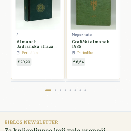
ko
/
Nepoznato
N
Almanah
Grafički almanah
L
Jadranska straža
1935
k
za 1927. godinu
Periodika
Periodika
€ 29,20
€ 6,64
€
BIBLOS NEWSLETTER
Za knjigoljupce koji vole pronaći