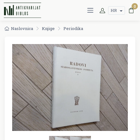
0
HR
Naslovnica
Knjige
Periodika