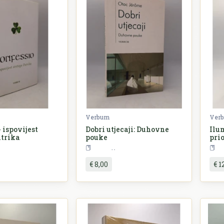
Verbum
Ver
 ispovijest
Dobri utjecaji: Duhovne
Ilu
atrika
pouke
pri
eligija
Religija
€ 8,00
€ 1