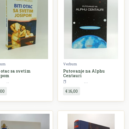
bum
Verbum
 otac sa svetim
Putovanje na Alphu
ipom
Centauri
Religija
Književnost
,00
€ 16,00