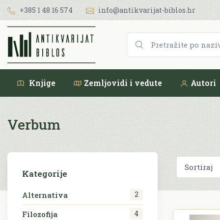
+385 1 48 16 574
info@antikvarijat-biblos.hr
Knjige
Zemljovidi i vedute
Autori
Verbum
Kategorije
2
Alternativa
4
Filozofija