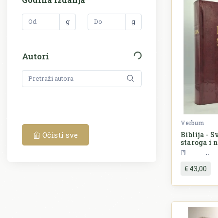
g
g
Autori
Verbum
Biblija - 
Očisti sve
staroga i 
R
€ 43,00