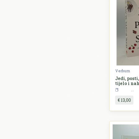
Verbum
Jedi, posti,
tijelo i na
vodič kroz
R
tjelesne do
€ 13,00