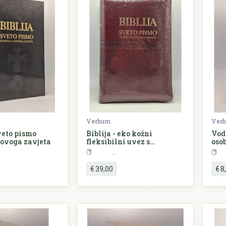
Verbum
Ver
Sveto pismo
Biblija - eko kožni
Vod
novoga zavjeta
fleksibilni uvez s
oso
patentnim zatvaračem
upo
eligija
Religija
rast
€ 39,00
€ 8