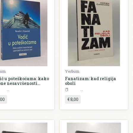
bum
Verbum
ič u poteškoćama: kako
Fanatizam: kad religija
bne nesavršenosti
oboli
trijebiti za duhovni
Religija
Religija
,00
€ 8,00