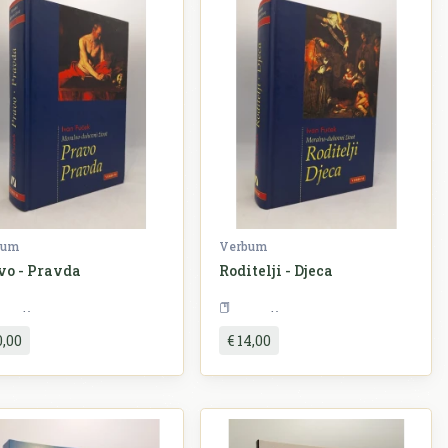
bum
Verbum
vo - Pravda
Roditelji - Djeca
Religija
Religija
0,00
€ 14,00