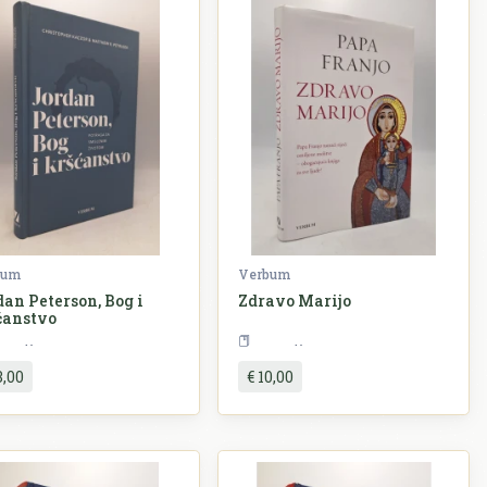
bum
Verbum
dan Peterson, Bog i
Zdravo Marijo
ćanstvo
Religija
Religija
3,00
€ 10,00