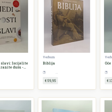
Verbum
Ver
 slavi: Iscijelite
Biblija
Oče
hranite dušu -
 duhovne i
eligija
Religija
brobiti posta
€ 59,95
€ 1