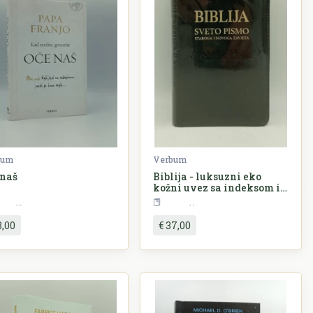
bum
Verbum
 naš
Biblija - luksuzni eko
kožni uvez sa indeksom i
zlatnim obrubom
Religija
Religija
3,00
€ 37,00