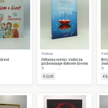
Verbum
Ver
 život
Odlučno sretni: vodič za
Biti
prihvaćanje dobrote života
Jos
eligija
Psihologija
€ 12,00
€ 8