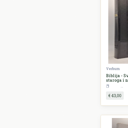
Verbum
Biblija - 
staroga i 
R
€ 43,00