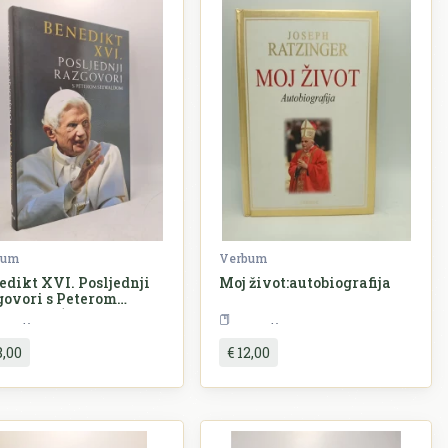
bum
Verbum
edikt XVI. Posljednji
Moj život:autobiografija
govori s Peterom
waldom (drugo
Religija
Religija
nje)
8,00
€ 12,00