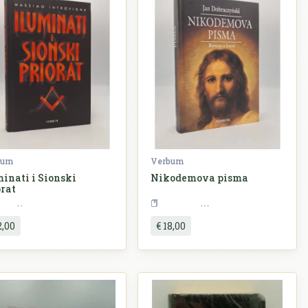
bum
Verbum
minati i Sionski
Nikodemova pisma
orat
Povijest
Književnost
2,00
€ 18,00