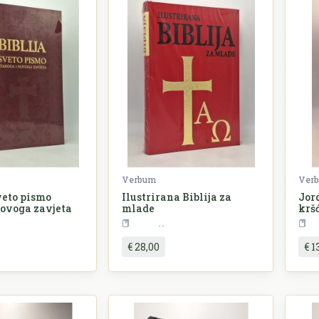
Verbum
Ver
Sveto pismo
Ilustrirana Biblija za
Jor
novoga zavjeta
mlade
krš
eligija
Religija
€ 28,00
€ 1