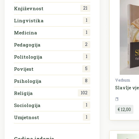
21
Književnost
1
Lingvistika
1
Medicina
2
Pedagogija
1
Politologija
5
Povijest
Verbum
8
Psihologija
Slavlje vj
102
Religija
R
1
Sociologija
€ 12,00
1
Umjetnost
Godina izdanja