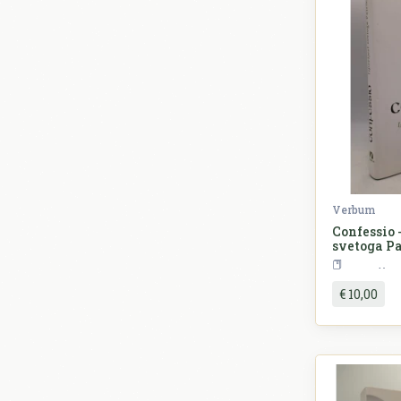
Verbum
Confessio -
svetoga P
R
€ 10,00