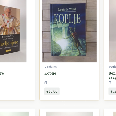
Verbum
Ver
ere
Koplje
Ben
raz
See
eligija
Književnost
izda
€ 15,00
€ 1