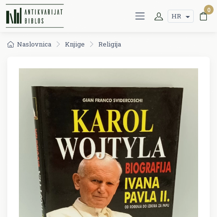
0
HR
Naslovnica
Knjige
Religija