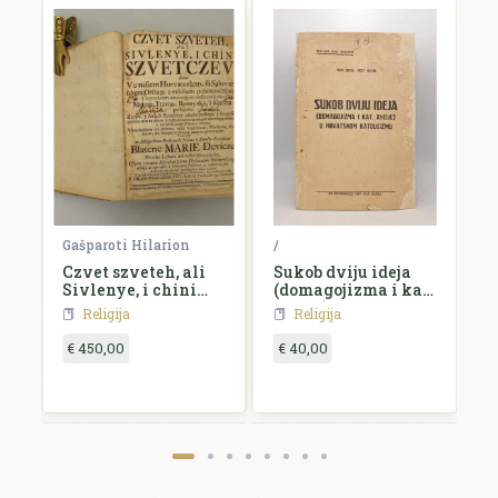
 Vuk
Gašparoti Hilarion
/
/
ga
Czvet szveteh, ali
Sukob dviju ideja
C
Sivlenye, i chini
(domagojizma i kat.
szvetczev,...
akcije) u hrvatskom
Religija
Religija
katolicizmu
€ 450,00
€ 40,00
€