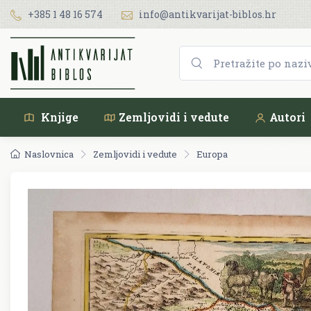
+385 1 48 16 574
info@antikvarijat-biblos.hr
Knjige
Zemljovidi i vedute
Autori
Naslovnica
Zemljovidi i vedute
Europa