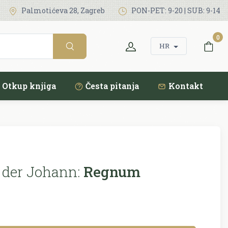
Palmotićeva 28, Zagreb
PON-PET: 9-20 | SUB: 9-14
0
HR
Otkup knjiga
Česta pitanja
Kontakt
 der Johann:
Regnum