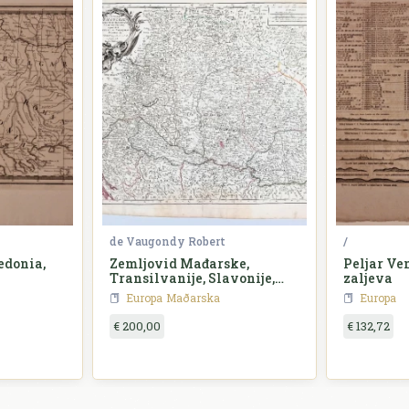
de Vaugondy Robert
/
edonia,
Zemljovid Mađarske,
Peljar Ve
Transilvanije, Slavonije,
zaljeva
Hrvatske, Vlaške, Bosne,
Europa
Maðarska
Europa
Srbije i Bugarske - Royáume
de Hongrie, Principauté de
€ 200,00
€ 132,72
Transilvanie, Sclavonie,
Croatie, et partie de la
Principauté de