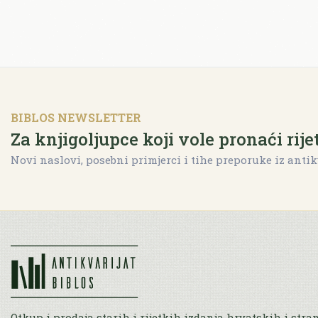
BIBLOS NEWSLETTER
Za knjigoljupce koji vole pronaći rije
Novi naslovi, posebni primjerci i tihe preporuke iz antik
Otkup i prodaja starih i rijetkih izdanja hrvatskih i stra