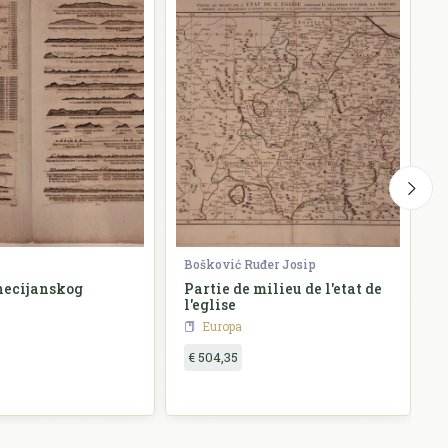
Bošković Ruđer Josip
B
necijanskog
Partie de milieu de l'etat de
P
l'eglise
Europa
€ 504,35