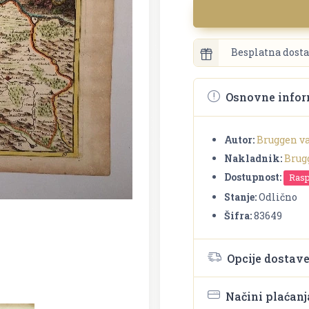
Besplatna dosta
Osnovne infor
Autor:
Bruggen v
Nakladnik:
Brug
Dostupnost:
Ras
Stanje:
Odlično
Šifra:
83649
Opcije dostav
Načini plaćanj