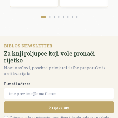
BIBLOS NEWSLETTER
Za knjigoljupce koji vole pronaći
rijetko
Novi naslovi, posebni primjerci i tihe preporuke iz
antikvarijata.
E-mail adresa
Prijavi me
Dajem privolu za primanje newslettera i obradu podataka u skladu s