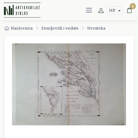
0
HR
Naslovnica
Zemljovidi i vedute
Hrvatska