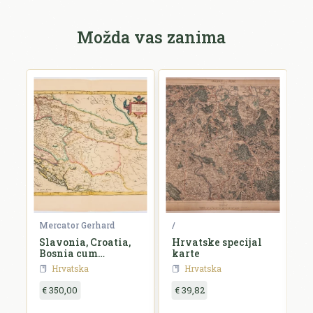
Možda vas zanima
Mercator Gerhard
/
B
e,
Slavonia, Croatia,
Hrvatske specijal
S
id
Bosnia cum
karte
Dalmatiae parte
Hrvatska
Hrvatska
€ 350,00
€ 39,82
€