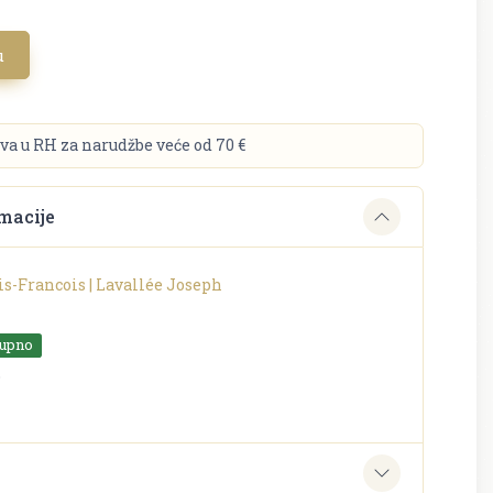
u
va u RH za narudžbe veće od 70 €
macije
is-Francois | Lavallée Joseph
tupno
o
e