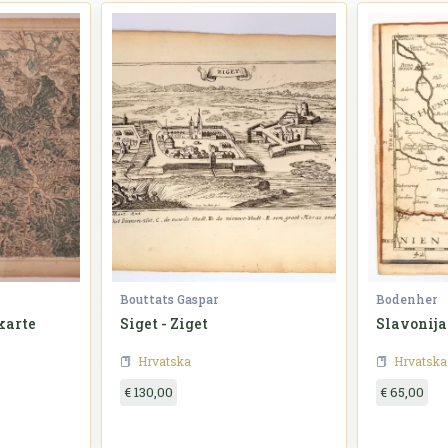
Bouttats Gaspar
Bodenher
karte
Siget - Ziget
Slavonija
Hrvatska
Hrvatska
€ 130,00
€ 65,00