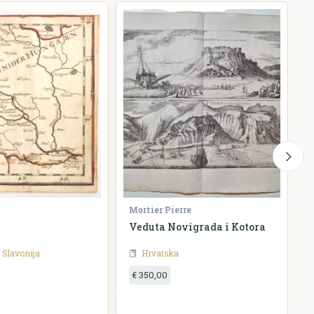
Mortier Pierre
S
Veduta Novigrada i Kotora
W
Slavonija
Hrvatska
€ 350,00