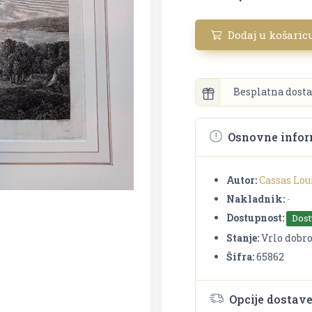
Dodaj u košaric
Besplatna dosta
Osnovne infor
Autor:
Cassas Lou
Nakladnik:
-
Dostupnost:
Dos
Stanje:
Vrlo dobr
Šifra:
65862
Opcije dostav