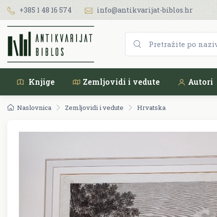
+385 1 48 16 574
info@antikvarijat-biblos.hr
Knjige
Zemljovidi i vedute
Autori
Naslovnica
Zemljovidi i vedute
Hrvatska