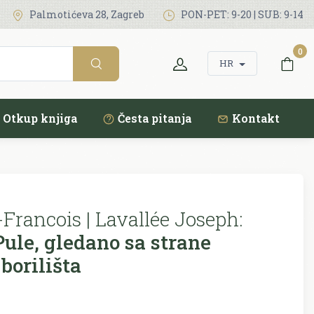
Palmotićeva 28, Zagreb
PON-PET: 9-20 | SUB: 9-14
0
HR
Otkup knjiga
Česta pitanja
Kontakt
Francois | Lavallée Joseph:
Pule, gledano sa strane
 borilišta