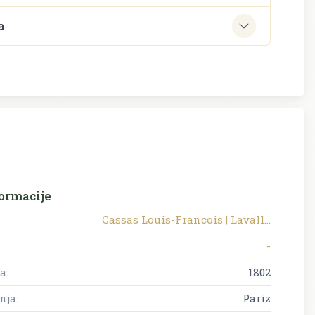
a
ormacije
Cassas Louis-Francois | Lavall...
-
a:
1802
nja:
Pariz