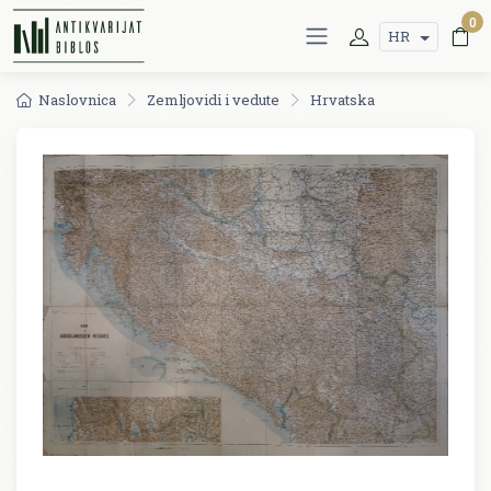
0
HR
Naslovnica
Zemljovidi i vedute
Hrvatska