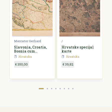
Mercator Gerhard
/
B
e,
Slavonia, Croatia,
Hrvatske specijal
S
id
Bosnia cum
karte
Dalmatiae parte
Hrvatska
Hrvatska
€ 350,00
€ 39,82
€