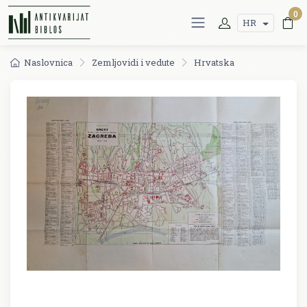
0
HR
Naslovnica
Zemljovidi i vedute
Hrvatska