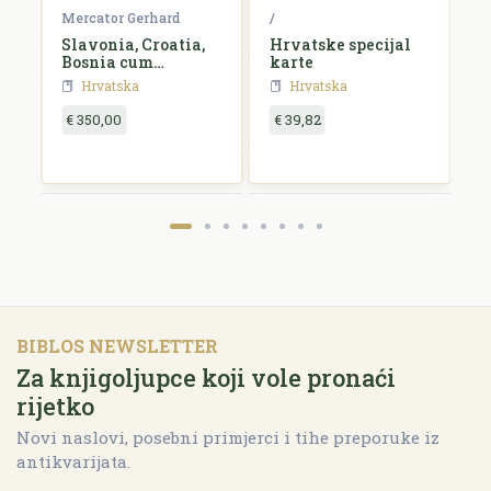
Mercator Gerhard
/
B
e,
Slavonia, Croatia,
Hrvatske specijal
S
id
Bosnia cum
karte
Dalmatiae parte
Hrvatska
Hrvatska
€ 350,00
€ 39,82
€
BIBLOS NEWSLETTER
Za knjigoljupce koji vole pronaći
rijetko
Novi naslovi, posebni primjerci i tihe preporuke iz
antikvarijata.