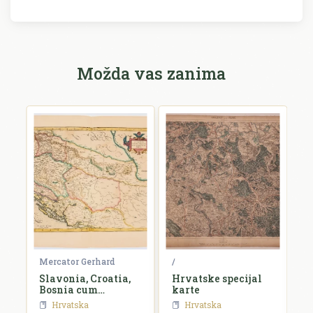
Možda vas zanima
Mercator Gerhard
/
B
e,
Slavonia, Croatia,
Hrvatske specijal
S
id
Bosnia cum
karte
Dalmatiae parte
Hrvatska
Hrvatska