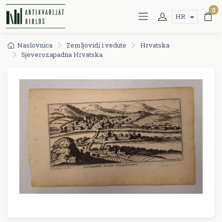
0
HR
Naslovnica
Zemljovidi i vedute
Hrvatska
Sjeverozapadna Hrvatska