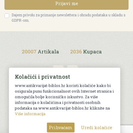
Prijavi me
Dajem privolu za primanje newslettera i obradu podataka u skladu s
GDPR-om.
20007
Artikala
2036
Kupaca
Kolačići i privatnost
www.antikvarijat-biblos.hr koristi kolačiće kako bi
osigurala punu funkcionalnost ovih Internet stranica i
Uvjeti kupnje
omogućila bolje korisničko iskustvo. Za više
informacija o kolačićima i privatnosti osobnih
podataka na www.antikvarijat-biblos.hr kliknite na
Više informacija
© Sva prava pridržana. Web by
AG media
Prihvaćam
Uredi kolačiće