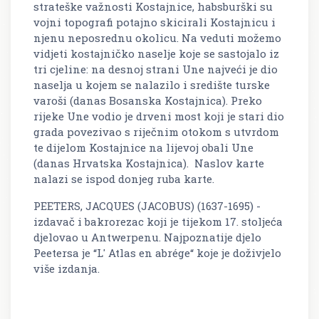
strateške važnosti Kostajnice, habsburški su
vojni topografi potajno skicirali Kostajnicu i
njenu neposrednu okolicu. Na veduti možemo
vidjeti kostajničko naselje koje se sastojalo iz
tri cjeline: na desnoj strani Une najveći je dio
naselja u kojem se nalazilo i središte turske
varoši (danas Bosanska Kostajnica). Preko
rijeke Une vodio je drveni most koji je stari dio
grada povezivao s riječnim otokom s utvrdom
te dijelom Kostajnice na lijevoj obali Une
(danas Hrvatska Kostajnica). Naslov karte
nalazi se ispod donjeg ruba karte.
PEETERS, JACQUES (JACOBUS) (1637-1695) -
izdavač i bakrorezac koji je tijekom 17. stoljeća
djelovao u Antwerpenu. Najpoznatije djelo
Peetersa je “L' Atlas en abrége“ koje je doživjelo
više izdanja.