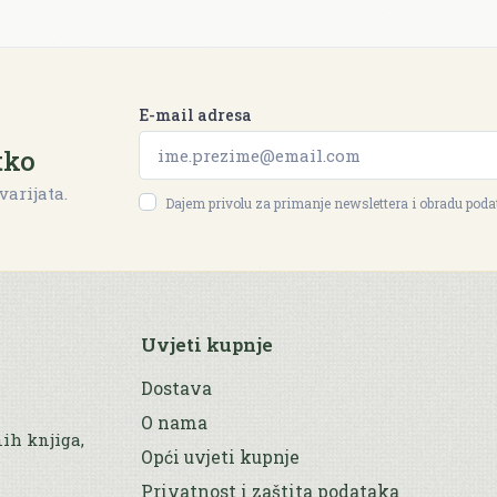
E-mail adresa
tko
varijata.
Dajem privolu za primanje newslettera i obradu pod
Uvjeti kupnje
Dostava
O nama
nih knjiga,
Opći uvjeti kupnje
Privatnost i zaštita podataka