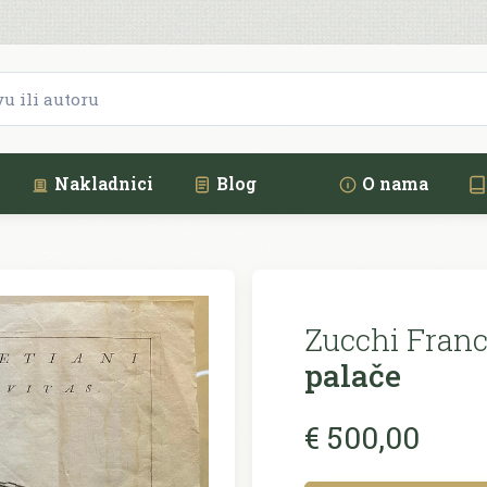
Nakladnici
Blog
O nama
Zucchi Franc
palače
€ 500,00