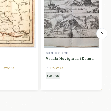
Mortier Pierre
S
Veduta Novigrada i Kotora
W
Slavonija
Hrvatska
€ 350,00