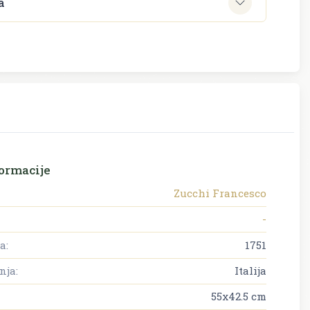
a
ormacije
Zucchi Francesco
-
a:
1751
nja:
Italija
55x42.5 cm