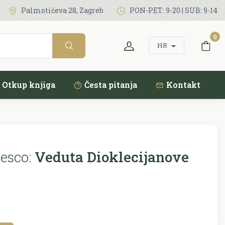
Palmotićeva 28, Zagreb
PON-PET: 9-20 | SUB: 9-14
0
HR
Otkup knjiga
Česta pitanja
Kontakt
esco:
Veduta Dioklecijanove