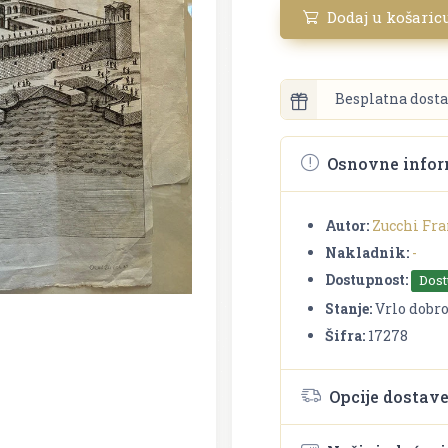
Dodaj u košaric
Besplatna dosta
Osnovne infor
Autor:
Zucchi Fra
Nakladnik:
-
Dostupnost:
Dos
Stanje:
Vrlo dobr
Šifra:
17278
Opcije dostav