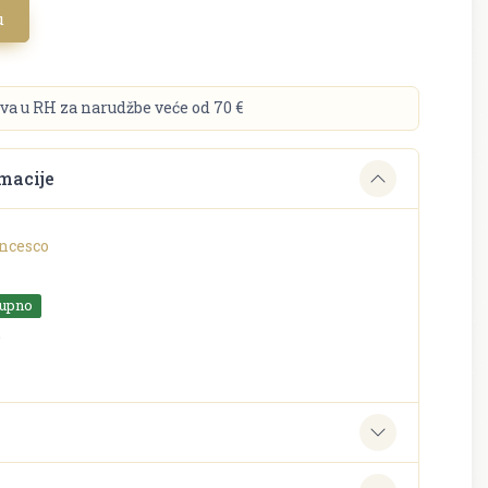
u
va u RH za narudžbe veće od 70 €
macije
ncesco
tupno
o
e