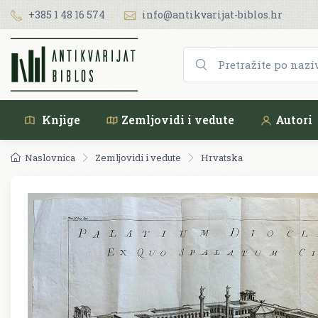
+385 1 48 16 574
info@antikvarijat-biblos.hr
Knjige
Zemljovidi i vedute
Autori
Naslovnica
Zemljovidi i vedute
Hrvatska