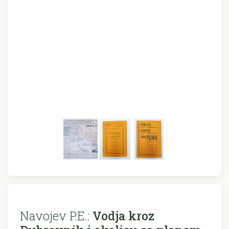
Navojev P.E.:
Vodja kroz