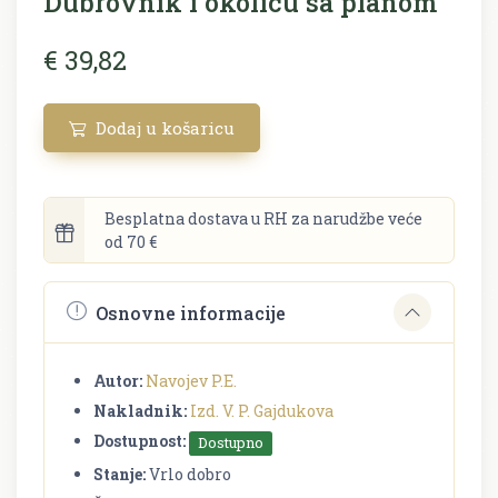
Dubrovnik i okolicu sa planom
€ 39,82
Dodaj u košaricu
Besplatna dostava u RH za narudžbe veće
od 70 €
Osnovne informacije
Autor:
Navojev P.E.
Nakladnik:
Izd. V. P. Gajdukova
Dostupnost:
Dostupno
Stanje:
Vrlo dobro