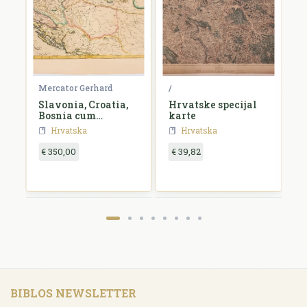
Mercator Gerhard
/
B
e,
Slavonia, Croatia,
Hrvatske specijal
S
id
Bosnia cum
karte
Dalmatiae parte
Hrvatska
Hrvatska
€ 350,00
€ 39,82
€
BIBLOS NEWSLETTER