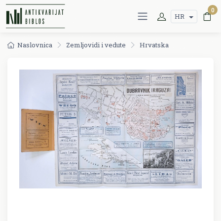
0
HR
Naslovnica
Zemljovidi i vedute
Hrvatska