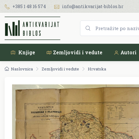
+385 1 48 16 574
info@antikvarijat-biblos.hr
Knjige
Zemljovidi i vedute
Autori
Naslovnica
Zemljovidi i vedute
Hrvatska