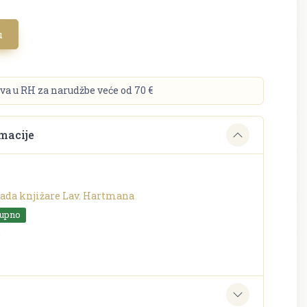
u
va u RH za narudžbe veće od 70 €
macije
ada knjižare Lav. Hartmana
tupno
o
e