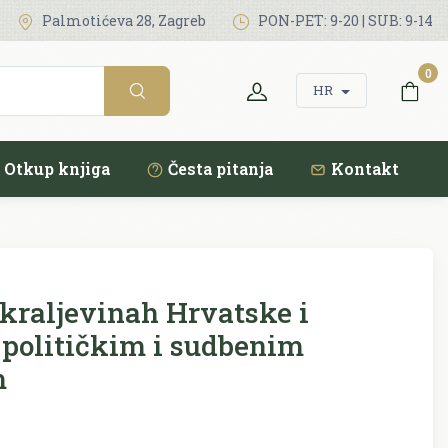
Palmotićeva 28, Zagreb
PON-PET: 9-20 | SUB: 9-14
0
HR
Otkup knjiga
Česta pitanja
Kontakt
kraljevinah Hrvatske i
 političkim i sudbenim
m