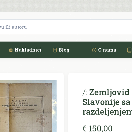
Nakladnici
Blog
O nama
/:
Zemljovid 
Slavonije sa
razdeljenje
€ 150,00