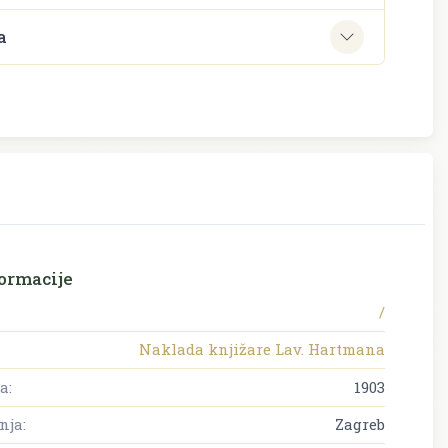
a
ormacije
/
Naklada knjižare Lav. Hartmana
a:
1903
nja:
Zagreb