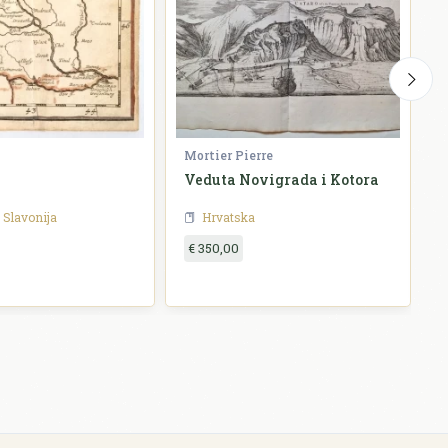
Mortier Pierre
S
Veduta Novigrada i Kotora
W
Slavonija
Hrvatska
€ 350,00