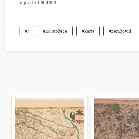
mjerilo 1:504000
#/
#20. stoljeće
#karta
#zemljovid