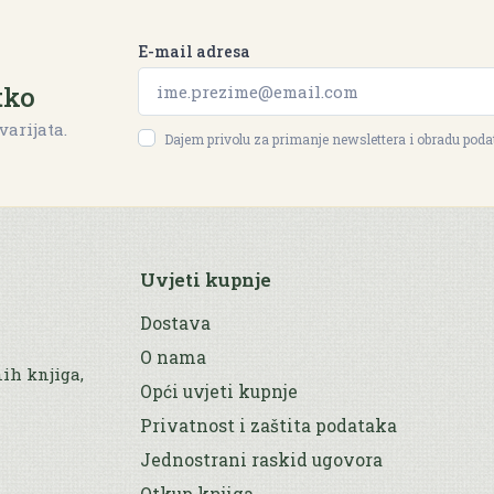
E-mail adresa
tko
varijata.
Dajem privolu za primanje newslettera i obradu pod
Uvjeti kupnje
Dostava
O nama
nih knjiga,
Opći uvjeti kupnje
Privatnost i zaštita podataka
Jednostrani raskid ugovora