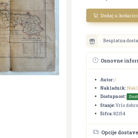
Dodaj u košaric
Besplatna dosta
Osnovne infor
Autor:
/
Nakladnik:
Nakl
Dostupnost:
Dos
Stanje:
Vrlo dobr
Šifra:
82154
Opcije dostav