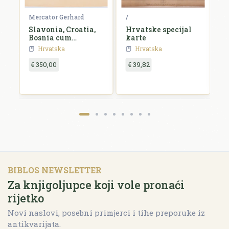
Mercator Gerhard
/
B
e,
Slavonia, Croatia,
Hrvatske specijal
S
id
Bosnia cum
karte
Dalmatiae parte
Hrvatska
Hrvatska
€ 350,00
€ 39,82
€
BIBLOS NEWSLETTER
Za knjigoljupce koji vole pronaći
rijetko
Novi naslovi, posebni primjerci i tihe preporuke iz
antikvarijata.