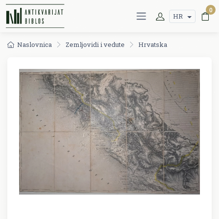
0
HR
Naslovnica
Zemljovidi i vedute
Hrvatska