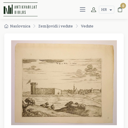
0
HR
Naslovnica
Zemljovidi i vedute
Vedute