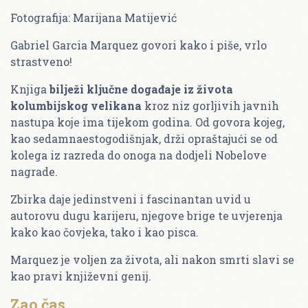
Fotografija: Marijana Matijević
Gabriel Garcia Marquez govori kako i piše, vrlo
strastveno!
Knjiga
bilježi ključne događaje iz života
kolumbijskog velikana
kroz niz gorljivih javnih
nastupa koje ima tijekom godina. Od govora kojeg,
kao sedamnaestogodišnjak, drži opraštajući se od
kolega iz razreda do onoga na dodjeli Nobelove
nagrade.
Zbirka daje jedinstveni i fascinantan uvid u
autorovu dugu karijeru, njegove brige te uvjerenja
kako kao čovjeka, tako i kao pisca.
Marquez je voljen za života, ali nakon smrti slavi se
kao pravi književni genij.
Zao čas