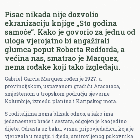
Pisac nikada nije dozvolio
ekranizaciju knjige „Sto godina
samoće“. Kako je govorio za jednu od
uloga vjerojatno bi angažirali
glumca poput Roberta Redforda, a
većina nas, smatrao je Marquez,
nema rođake koji tako izgledaju.
Gabriel Garcia Marquez rođen je 1927. u
provincijskom, uspavanom gradiću Aracataca,
smještenom u tropskom području sjeverne
Kolumbije, između planina i Karipskog mora.
S roditeljima nema blizak odnos, a iako ima
jedanaestero braće i sestara, odgojen je kao jedino
dijete. Odrasta uz baku, vrsnu pripovjedačicu, koja je
vjerovala u magiju i djeda, umirovljenog pukovnika