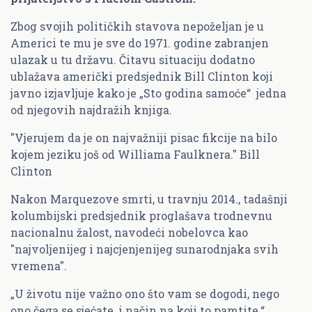
Zbog svojih političkih stavova nepoželjan je u
Americi te mu je sve do 1971. godine zabranjen
ulazak u tu državu. Čitavu situaciju dodatno
ublažava američki predsjednik Bill Clinton koji
javno izjavljuje kako je „Sto godina samoće“ jedna
od njegovih najdražih knjiga.
"Vjerujem da je on najvažniji pisac fikcije na bilo
kojem jeziku još od Williama Faulknera."
Bill
Clinton
Nakon Marquezove smrti, u travnju 2014., tadašnji
kolumbijski predsjednik proglašava trodnevnu
nacionalnu žalost, navodeći nobelovca kao
"najvoljenijeg i najcjenjenijeg sunarodnjaka svih
vremena".
„U životu nije važno ono što vam se dogodi, nego
ono čega se sjećate, i način na koji to pamtite.“