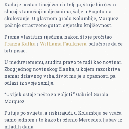
Kada je postao tinejdžer obitelj ga, što je bio često
slučaj s tamošnjim dječacima, šalje u Bogotu na
školovanje. U glavnom gradu Kolumbije, Marquez
počinje strastveno gutati svjetsku književnost.
Prema vlastitim riječima, nakon što je pročitao
Franza Kafku
i
Williama Faulknera,
odlučio je da će
biti pisac.
U međuvremenu, studira pravo te radi kao novinar.
Zbog jednog novinskog članka, u kojem razotkriva
nemar državnog vrha, život mu je u opasnosti pa
odlazi iz svoje zemlje.
“Uvijek ostaje nešto za voljeti.” Gabriel Garcia
Marquez
Putuje po svijetu, a riskirajući, u Kolumbiju se vraća
samo jednom i to kako bi oženio Mercedes, ljubav iz
mladih dana.