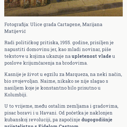
Fotografija: Ulice grada Cartagene, Marijana
Matijević
Radi političkog pritiska, 1955. godine, prisiljen je
napustiti domovinu jer, kao mladi novinar, piše
tekstove u kojima ukazuje na
upletenost vlade
u
poslove krijumčarenja na brodovima.
Kasnije je život u egzilu za Marqueza, na neki način,
bio svojevoljan. Naime, nikako se nije slagao s
nasiljem koje je konstantno bilo prisutno u
Kolumbiji.
U to vrijeme, među ostalim zemljama i gradovima,
pisac boravi i u Havani. Od početka je naklonjen
kubanskoj revoluciji, pa započinje
dugogodišnje
prijateljstvo s Fidelom Castrom.