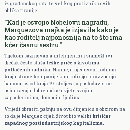
iz građanskog rata te velikog protivnika svih
oblika tiranije.
"Kad je osvojio Nobelovu nagradu,
Marquezova majka je izjavila kako je
kao roditelj najponosnija na to što ima
kćer časnu sestru.“
Tijekom sazrijevanja inteligentni i sramežljivi
dječak često sluša
teške priče o životima
potlačenih radnika
. Naime, u njegovom rodnom
kraju strane kompanije kontroliraju proizvodnju
banana još od kraja 19. stoljeća, a poslodavci ne
osiguravaju dobre radne uvjete svojim
zaposlenicima, domaćim ljudima.
Vrijedi obratiti pažnju na ovu činjenicu s obzirom na
to da je Marquez cijeli život bio veliki
kritičar
zapadnog postindustrijskog kapitalizma.