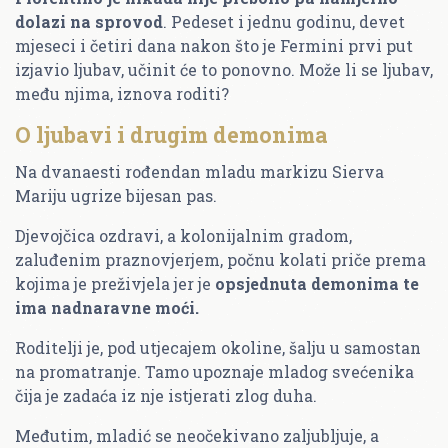
dolazi na sprovod
. Pedeset i jednu godinu, devet
mjeseci i četiri dana nakon što je Fermini prvi put
izjavio ljubav, učinit će to ponovno. Može li se ljubav,
među njima, iznova roditi?
O ljubavi i drugim demonima
Na dvanaesti rođendan mladu markizu Sierva
Mariju ugrize bijesan pas.
Djevojčica ozdravi, a kolonijalnim gradom,
zaluđenim praznovjerjem, počnu kolati priče prema
kojima je preživjela jer je
opsjednuta demonima te
ima nadnaravne moći.
Roditelji je, pod utjecajem okoline, šalju u samostan
na promatranje. Tamo upoznaje mladog svećenika
čija je zadaća iz nje istjerati zlog duha.
Međutim, mladić se neočekivano zaljubljuje, a