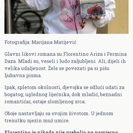
Fotografija: Marijana Matijević
Glavni likovi romana su Florentino Ariza i Fermina
Daza. Mladi su, veseli i ludo zaljubljeni. Ali, dijeli ih
velika udaljenost. Žele se povezati pa si pišu
ljubavna pisma.
Ipak, spletom okolnosti, djevojka se odluči udati za
bogatog, uglednog liječnika, dok mladić, beznadni
romantičar, ostaje slomljenog srca.
Oboje nastavljaju sa svojim životom. U jednom
trenutku njezin muž umire.
Florentino je nikada nije prebolio pa namjerno