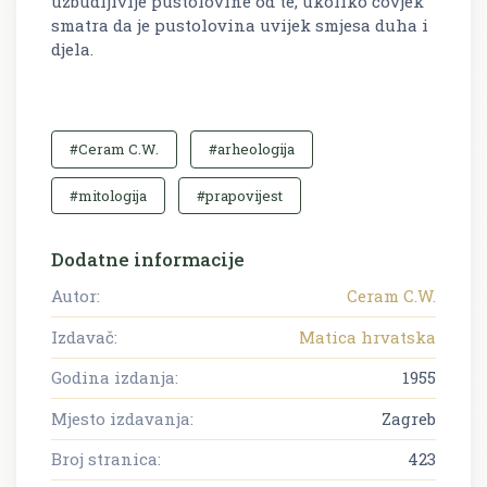
uzbudljivije pustolovine od te, ukoliko čovjek
smatra da je pustolovina uvijek smjesa duha i
djela.
#Ceram C.W.
#arheologija
#mitologija
#prapovijest
Dodatne informacije
Autor:
Ceram C.W.
Izdavač:
Matica hrvatska
Godina izdanja:
1955
Mjesto izdavanja:
Zagreb
Broj stranica:
423