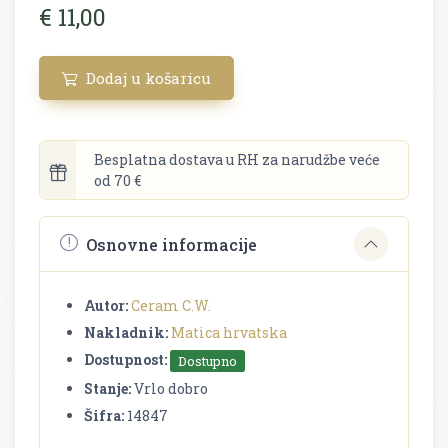
€ 11,00
Dodaj u košaricu
Besplatna dostava u RH za narudžbe veće
od 70 €
Osnovne informacije
Autor:
Ceram C.W.
Nakladnik:
Matica hrvatska
Dostupnost:
Dostupno
Stanje:
Vrlo dobro
Šifra:
14847