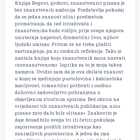
Knjiga Bogovi, grobovi, znanstvenici pisana je
bez znanstvenih ambicija. Predstavlja pokušaj
da se jedna znanost učini predmetom
promatranja, da rad istraživača i
znanstvenika bude vidljiv, prije svega njegova
unutarnja napetost, dramatični čvor, njihov
ljudski smisao. Pritom se ne treba plašiti
zastranjenja, pa ni osobnih refleksija. Tako je
nastala knjiga koju znanstvenik mora nazvati
»neznanstvenom«. Isprika za to je moja takva
namjera. Uvidio sam da je ova obilata znanost
u kojoj se sjedinjuju pustolovina i kabinetska
marljivost, romantični pothvati i osobno
duhovno zadovoljstvo pohranjena u
objavljenim stručnim spisima. Bez obzira na
vrijednost tih znanstvenih publikacija, nisu
pisane zato da bi bile »čitane«. Znakovito je
daje dosad bilo svega tri ili četiri pokušaja
zapisivanja prošlih istraživanja kao
zanimljivih pustolovina. A jedva da ima