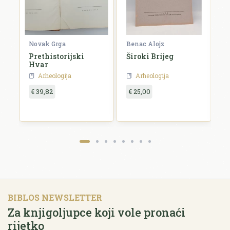
Novak Grga
Benac Alojz
B
Prethistorijski
Široki Brijeg
V
o
Hvar
H
a
Arheologija
Arheologija
d
€ 39,82
€ 25,00
€
BIBLOS NEWSLETTER
Za knjigoljupce koji vole pronaći
rijetko