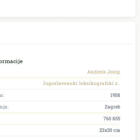
ormacije
Andreis Josip
Jugoslavenski leksikografski z...
a:
1958
nja:
Zagreb
760 855
23x30 cm