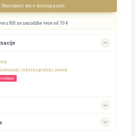
Obavijesti me o dostupnosti
va u RH za narudžbe veće od 70 €
macije
osip
slavenski leksikografski zavod
prodano
e
a