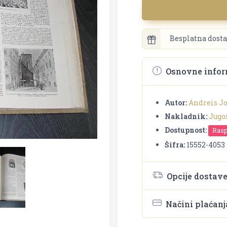
Besplatna dosta
Osnovne infor
Autor:
Andreis J
Nakladnik:
Jugo
Dostupnost:
Ras
Šifra:
15552-4053
Opcije dostav
Načini plaćanj