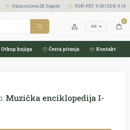
Palmotićeva 28, Zagreb
PON-PET: 9-20 | SUB: 9-14
0
HR
Otkup knjiga
Česta pitanja
Kontakt
p:
Muzička enciklopedija I-