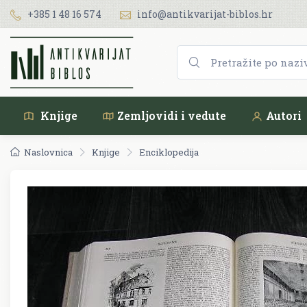
+385 1 48 16 574
info@antikvarijat-biblos.hr
Knjige
Zemljovidi i vedute
Autori
Naslovnica
Knjige
Enciklopedija