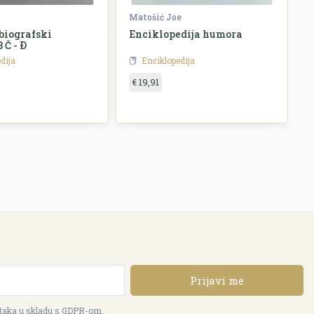
Matošić Joe
B
biografski
Enciklopedija humora
E
 Č - Ð
E
z
dija
Enciklopedija
€ 19,91
Prijavi me
ataka u skladu s GDPR-om.