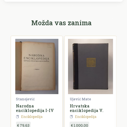
Možda vas zanima
Stanojević
Ujević Mate
V
Narodna
Hrvatska
B
enciklopedija I-IV
enciklopedija V.
D
M
Enciklopedija
Enciklopedija
€ 79,63
€ 1.000,00
€