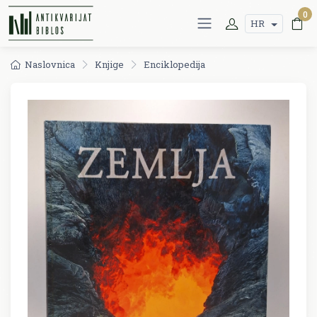
0
HR
Naslovnica
Knjige
Enciklopedija