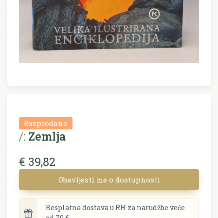
Rasprodano
/:
Zemlja
€ 39,82
Obavijesti me o dostupnosti
Besplatna dostava u RH za narudžbe veće
od 70 €