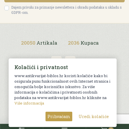
Dajem privolu za primanje newslettera i obradu podataka u skladu s
GDPR-om.
20050
Artikala
2036
Kupaca
Kolačići i privatnost
www.antikvarijat-biblos.hr koristi kolačiće kako bi
osigurala punu funkcionalnost ovih Internet stranica i
Uvjeti kupnje
omogućila bolje korisničko iskustvo. Za više
informacija o kolačićima i privatnosti osobnih
podataka na www.antikvarijat-biblos.hr kliknite na
Više informacija
© Sva prava pridržana. Web by
AG media
Prihvaćam
Uredi kolačiće