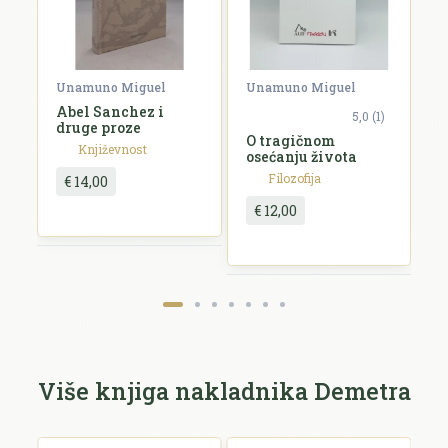
Komentar *
Unamuno Miguel
Unamuno Miguel
U
Abel Sanchez i
S
5,0 (1)
druge proze
m
O tragičnom
Književnost
osećanju života
Filozofija
€ 14,00
€ 12,00
Pošalji recenziju
Više knjiga nakladnika Demetra