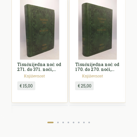
Tisućuijedna noć: od
Tisućuijedna noć: od
T
271. do 371. noći,
170. do 270. noći,
10
svezak V
svezak IV
s
Književnost
Književnost
€ 15,00
€ 25,00