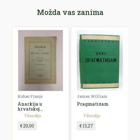
Možda vas zanima
Kuhač Franjo
James William
C
Anarkija u
Pragmatizam
E
hrvatskoj
književnosti i
Filozofija
Filozofija
umjetnosti
€ 20,00
€ 13,27