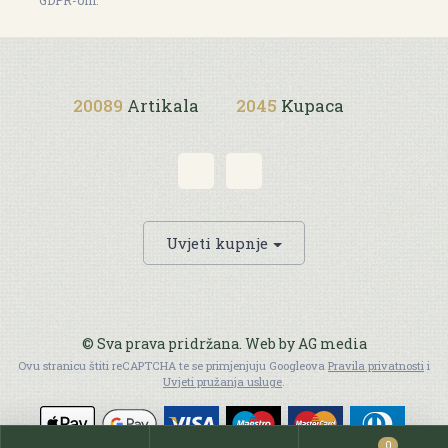
GDPR-om.
20089
Artikala
2045
Kupaca
Uvjeti kupnje
© Sva prava pridržana. Web by
AG media
Ovu stranicu štiti reCAPTCHA te se primjenjuju Googleova
Pravila privatnosti
i
Uvjeti pružanja usluge
.
0