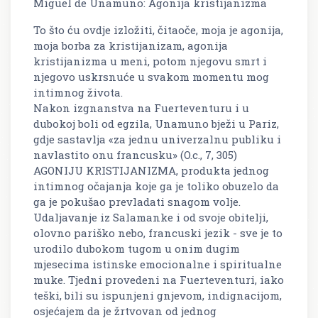
Miguel de Unamuno: Agonija kristijanizma
To što ću ovdje izložiti, čitaoče, moja je agonija,
moja borba za kristijanizam, agonija
kristijanizma u meni, potom njegovu smrt i
njegovo uskrsnuće u svakom momentu mog
intimnog života.
Nakon izgnanstva na Fuerteventuru i u
dubokoj boli od egzila, Unamuno bježi u Pariz,
gdje sastavlja «za jednu univerzalnu publiku i
navlastito onu francusku» (O.c., 7, 305)
AGONIJU KRISTIJANIZMA, produkta jednog
intimnog očajanja koje ga je toliko obuzelo da
ga je pokušao prevladati snagom volje.
Udaljavanje iz Salamanke i od svoje obitelji,
olovno pariško nebo, francuski jezik - sve je to
urodilo dubokom tugom u onim dugim
mjesecima istinske emocionalne i spiritualne
muke. Tjedni provedeni na Fuerteventuri, iako
teški, bili su ispunjeni gnjevom, indignacijom,
osjećajem da je žrtvovan od jednog