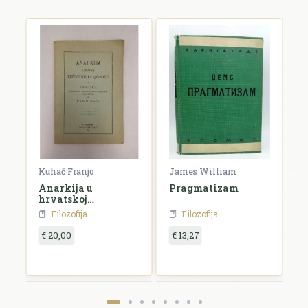
Kuhač Franjo
James William
C
Anarkija u
Pragmatizam
E
hrvatskoj
književnosti i
Filozofija
Filozofija
umjetnosti
€ 20,00
€ 13,27
€