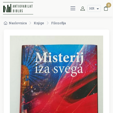
0
HR
Naslovnica
Knjige
Filozofija