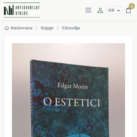
0
HR
Naslovnica
Knjige
Filozofija