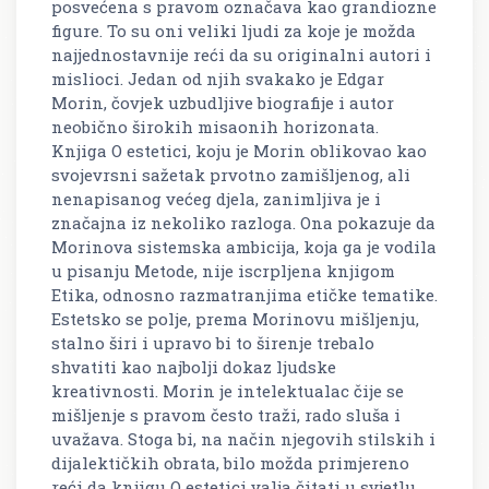
posvećena s pravom označava kao grandiozne
figure. To su oni veliki ljudi za koje je možda
najjednostavnije reći da su originalni autori i
mislioci. Jedan od njih svakako je Edgar
Morin, čovjek uzbudljive biografije i autor
neobično širokih misaonih horizonata.
Knjiga O estetici, koju je Morin oblikovao kao
svojevrsni sažetak prvotno zamišljenog, ali
nenapisanog većeg djela, zanimljiva je i
značajna iz nekoliko razloga. Ona pokazuje da
Morinova sistemska ambicija, koja ga je vodila
u pisanju Metode, nije iscrpljena knjigom
Etika, odnosno razmatranjima etičke tematike.
Estetsko se polje, prema Morinovu mišljenju,
stalno širi i upravo bi to širenje trebalo
shvatiti kao najbolji dokaz ljudske
kreativnosti. Morin je intelektualac čije se
mišljenje s pravom često traži, rado sluša i
uvažava. Stoga bi, na način njegovih stilskih i
dijalektičkih obrata, bilo možda primjereno
reći da knjigu O estetici valja čitati u svjetlu