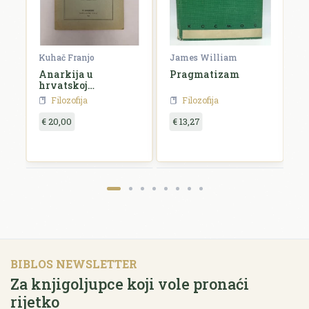
Kuhač Franjo
James William
C
Anarkija u
Pragmatizam
E
hrvatskoj
književnosti i
Filozofija
Filozofija
umjetnosti
€ 20,00
€ 13,27
€
BIBLOS NEWSLETTER
Za knjigoljupce koji vole pronaći
rijetko