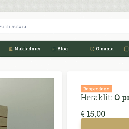
Nakladnici
Blog
O nama
Rasprodano
Heraklit:
O pr
€ 15,00