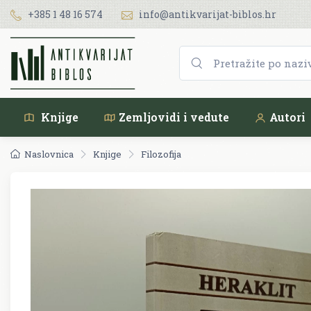
+385 1 48 16 574
info@antikvarijat-biblos.hr
Knjige
Zemljovidi i vedute
Autori
Naslovnica
Knjige
Filozofija