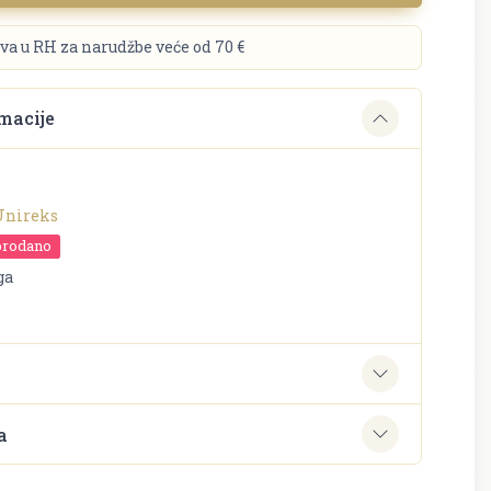
va u RH za narudžbe veće od 70 €
macije
Unireks
prodano
ga
e
a