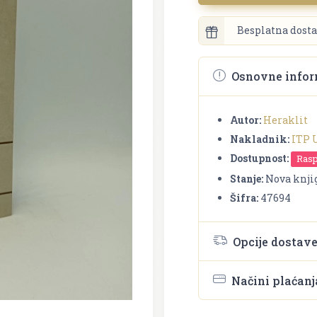
Besplatna dosta
Osnovne infor
Autor:
Heraklit
Nakladnik:
ITP 
Dostupnost:
Ras
Stanje:
Nova knji
Šifra:
47694
Opcije dostav
Načini plaćanj