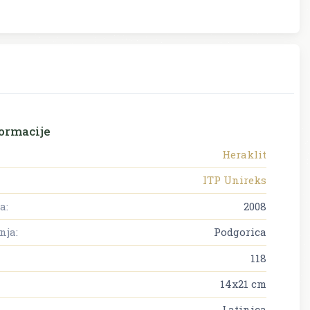
ormacije
Heraklit
ITP Unireks
a:
2008
nja:
Podgorica
118
14x21 cm
Latinica