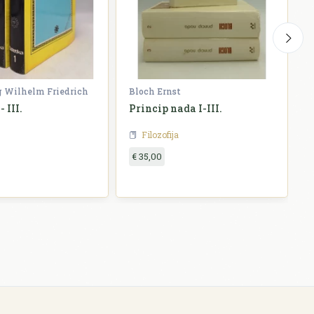
g Wilhelm Friedrich
Bloch Ernst
W
- III.
Princip nada I-III.
H
Filozofija
€ 35,00