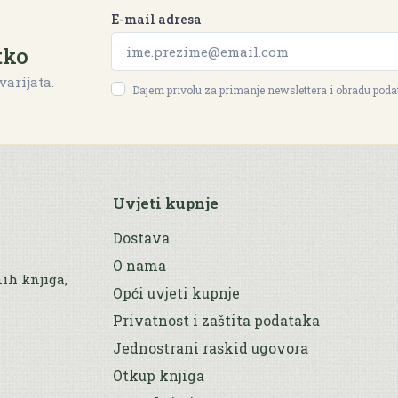
E-mail adresa
tko
varijata.
Dajem privolu za primanje newslettera i obradu pod
Uvjeti kupnje
Dostava
O nama
nih knjiga,
Opći uvjeti kupnje
Privatnost i zaštita podataka
Jednostrani raskid ugovora
Otkup knjiga