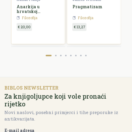
Anarkija u
Pragmatizam
E
hrvatskoj
književnosti i
Filozofija
Filozofija
umjetnosti
€ 20,00
€ 13,27
€
BIBLOS NEWSLETTER
Za knjigoljupce koji vole pronaći
rijetko
Novi naslovi, posebni primjerci i tihe preporuke iz
antikvarijata.
E-mail adresa