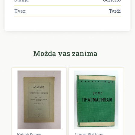
Uvez:
Tvrdi
Možda vas zanima
rien
Kuhač Franjo
James William
C