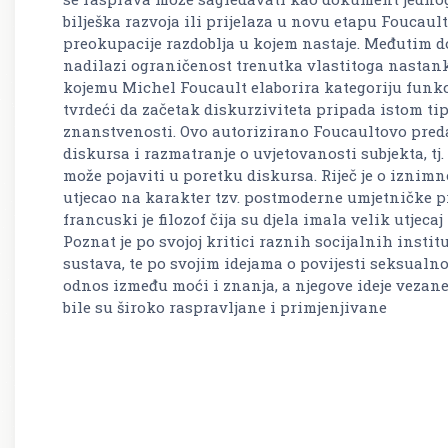
bilješka razvoja ili prijelaza u novu etapu Foucault
preokupacije razdoblja u kojem nastaje. Međutim 
nadilazi ograničenost trenutka vlastitoga nastanka.
kojemu Michel Foucault elaborira kategoriju funkci
tvrdeći da začetak diskurziviteta pripada istom tip
znanstvenosti. Ovo autorizirano Foucaultovo pred
diskursa i razmatranje o uvjetovanosti subjekta, tj
može pojaviti u poretku diskursa. Riječ je o iznim
utjecao na karakter tzv. postmoderne umjetničke pro
francuski je filozof čija su djela imala velik utjec
Poznat je po svojoj kritici raznih socijalnih institu
sustava, te po svojim idejama o povijesti seksualno
odnos između moći i znanja, a njegove ideje veza
bile su široko raspravljane i primjenjivane