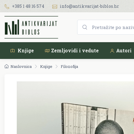
+385 1 48 16 574
info@antikvarijat-biblos.hr
Knjige
Zemljovidi i vedute
Autori
Naslovnica
Knjige
Filozofija