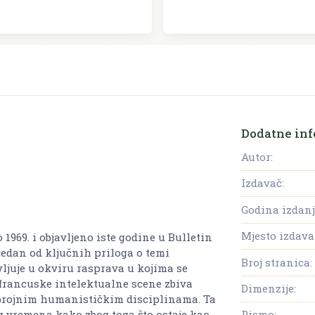
Dodatne inf
Autor:
Izdavač:
Godina izdanj
Mjesto izdava
1969. i objavljeno iste godine u Bulletin
jedan od ključnih priloga o temi
Broj stranica:
avljuje u okviru rasprava u kojima se
 francuske intelektualne scene zbiva
Dimenzije:
 u brojnim humanističkim disciplinama. Ta
 vremena kako zbog toga što ostaje kao
Pismo: