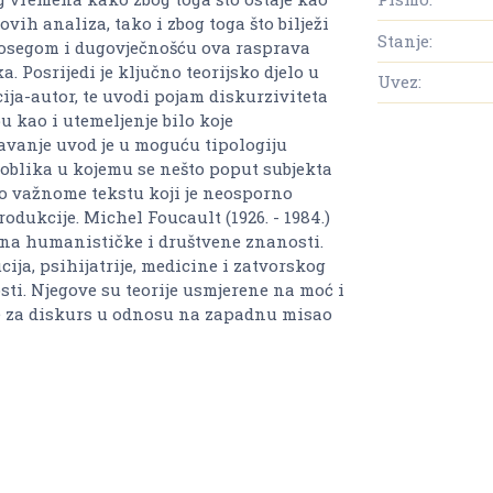
ovih analiza, tako i zbog toga što bilježi
Stanje:
dosegom i dugovječnošću ova rasprava
 Posrijedi je ključno teorijsko djelo u
Uvez:
ja-autor, te uvodi pojam diskurziviteta
u kao i utemeljenje bilo koje
avanje uvod je u moguću tipologiju
. oblika u kojemu se nešto poput subjekta
no važnome tekstu koji je neosporno
dukcije. Michel Foucault (1926. - 1984.)
aj na humanističke i društvene znanosti.
cija, psihijatrije, medicine i zatvorskog
sti. Njegove su teorije usmjerene na moć i
ne za diskurs u odnosu na zapadnu misao