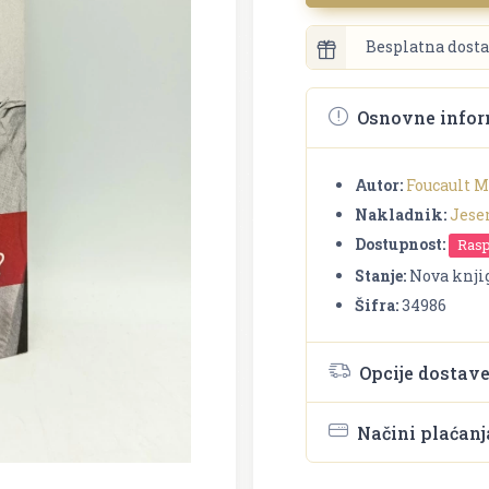
Besplatna dosta
Osnovne infor
Autor:
Foucault M
Nakladnik:
Jese
Dostupnost:
Ras
Stanje:
Nova knji
Šifra:
34986
Opcije dostav
Načini plaćanj