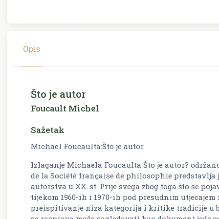
Opis
Što je autor
Foucault Michel
Sažetak
Michael Foucaulta:Što je autor
Izlaganje Michaela Foucaulta Što je autor? održano 
de la Société française de philosophie predstavlja 
autorstva u XX. st. Prije svega zbog toga što se poj
tijekom 1960-ih i 1970-ih pod presudnim utjecajem
preispitivanje niza kategorija i kritike tradicije
se rasprava može sagledavati kao dokument jednog