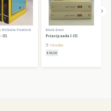
g Wilhelm Friedrich
Bloch Ernst
W
- III.
Princip nada I-III.
H
Filozofija
€ 35,00