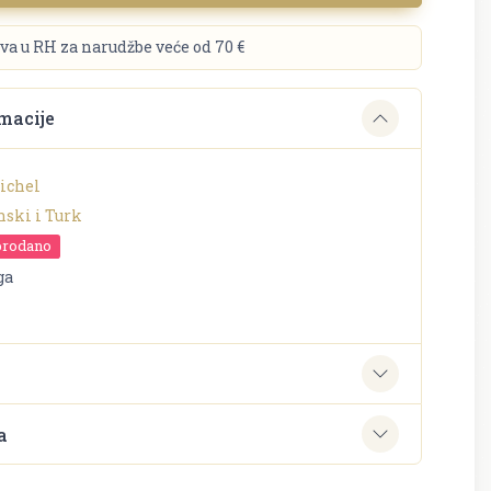
va u RH za narudžbe veće od 70 €
macije
ichel
nski i Turk
prodano
ga
e
a