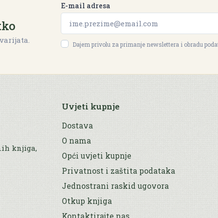
E-mail adresa
tko
varijata.
Dajem privolu za primanje newslettera i obradu pod
Uvjeti kupnje
Dostava
O nama
nih knjiga,
Opći uvjeti kupnje
Privatnost i zaštita podataka
Jednostrani raskid ugovora
Otkup knjiga
Kontaktirajte nas