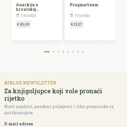
Anarkija u
Pragmatizam
E
hrvatskoj
književnosti i
Filozofija
Filozofija
umjetnosti
€ 20,00
€ 13,27
€
BIBLOS NEWSLETTER
Za knjigoljupce koji vole pronaći
rijetko
Novi naslovi, posebni primjerci i tihe preporuke iz
antikvarijata.
E-mail adresa