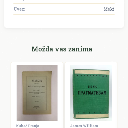
Uvez:
Meki
Možda vas zanima
Kuhač Franjo
James William
C