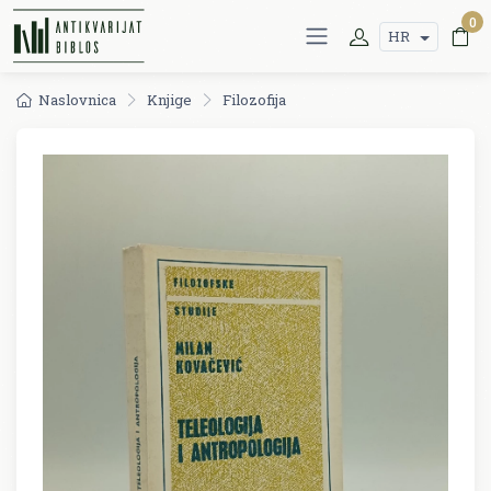
0
HR
Naslovnica
Knjige
Filozofija