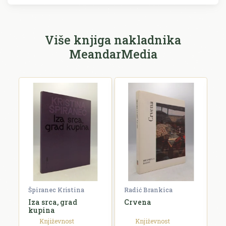
Ime i prezime *
Više knjiga nakladnika
MeandarMedia
E-mail *
E-mail se ne prikazuje javno.
Ocjena *
Komentar *
do
Špiranec Kristina
Radić Brankica
L
Iza srca, grad
Crvena
K
kupina
Književnost
Književnost