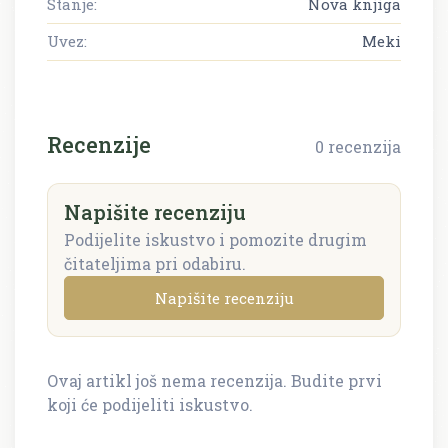
Stanje:
Nova knjiga
Uvez:
Meki
Recenzije
0 recenzija
Napišite recenziju
Podijelite iskustvo i pomozite drugim
čitateljima pri odabiru.
Napišite recenziju
Ovaj artikl još nema recenzija. Budite prvi
Napišite recenziju
koji će podijeliti iskustvo.
Recenzija će biti objavljena nakon provjere.