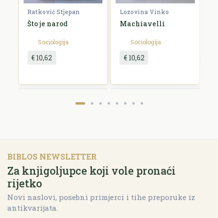
Ratković Stjepan
Lozovina Vinko
R
Što je narod
Machiavelli
O
g
Sociologija
Sociologija
€ 10,62
€ 10,62
BIBLOS NEWSLETTER
Za knjigoljupce koji vole pronaći
rijetko
Novi naslovi, posebni primjerci i tihe preporuke iz
antikvarijata.