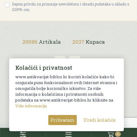
Dajem privolu za primanje newslettera i obradu podataka u skladu s
GDPR-om.
20086
Artikala
2037
Kupaca
Kolačići i privatnost
www.antikvarijat-biblos.hr koristi kolačiće kako bi
osigurala punu funkcionalnost ovih Internet stranica i
Uvjeti kupnje
omogućila bolje korisničko iskustvo. Za više
informacija o kolačićima i privatnosti osobnih
podataka na www.antikvarijat-biblos.hr kliknite na
Više informacija
© Sva prava pridržana. Web by
AG media
Prihvaćam
Uredi kolačiće
0