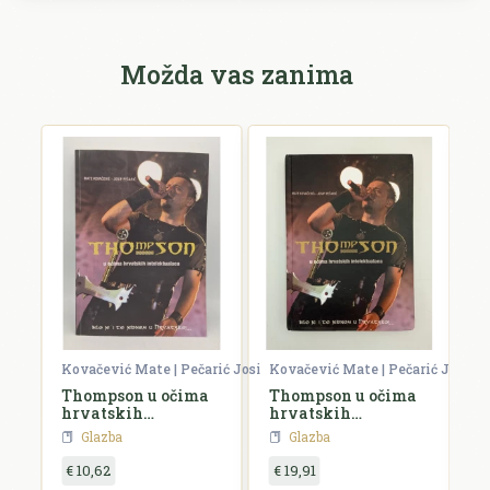
Možda vas zanima
Kovačević Mate | Pečarić Josip
Kovačević Mate | Pečarić Josip
C
Thompson u očima
Thompson u očima
G
hrvatskih
hrvatskih
intelektualaca
intelektualaca
Glazba
Glazba
€ 10,62
€ 19,91
€