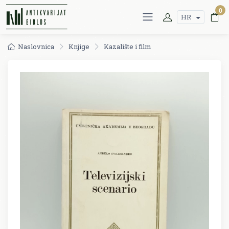
0
HR
Naslovnica
Knjige
Kazalište i film