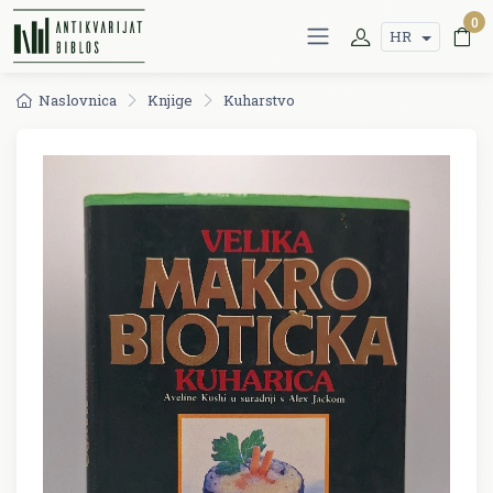
0
HR
Naslovnica
Knjige
Kuharstvo