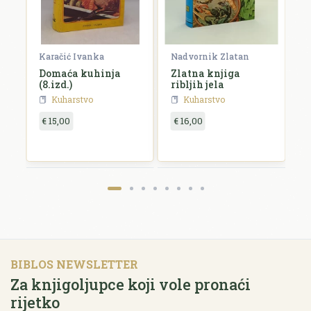
Karačić Ivanka
Nadvornik Zlatan
Po
Domaća kuhinja
Zlatna knjiga
S
(8.izd.)
ribljih jela
a
Kuharstvo
Kuharstvo
€ 15,00
€ 16,00
€
BIBLOS NEWSLETTER
Za knjigoljupce koji vole pronaći
rijetko