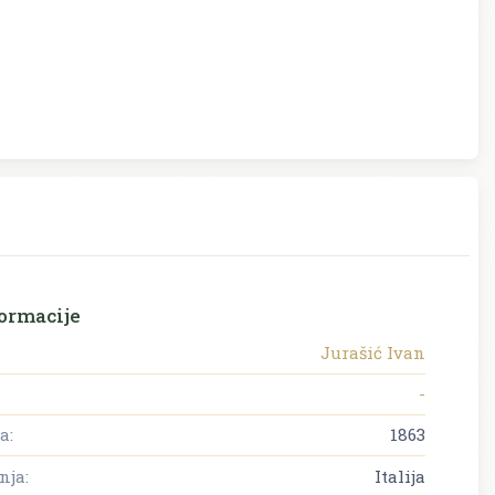
ormacije
Jurašić Ivan
-
a:
1863
nja:
Italija