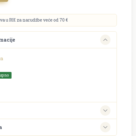
va u RH za narudžbe veće od 70 €
macije
an
tupno
o
e
a