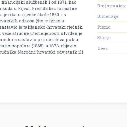
 financijski službenik i od 1871. kao
Broj stranica:
 suda u Rijeci. Premda bez formalne
jezika u riječke škole 1860. i s
Dimenzije:
vatskih odnosa (što je iznio u
 sastavio je talijansko-hrvatski rječnik.
Pismo:
k veće stručne utemeljenosti utvrđen je
Stanje:
lijanskom sastavio priručnik za puk u
catto popolare
(1865), a 1878. objavio
Uvez:
iručnika
Narodni hrvatski odvjetnik ili