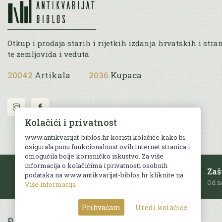
Otkup i prodaja starih i rijetkih izdanja hrvatskih i stra
te zemljovida i veduta
20042
Artikala
2036
Kupaca
Kolačići i privatnost
www.antikvarijat-biblos.hr koristi kolačiće kako bi
osigurala punu funkcionalnost ovih Internet stranica i
omogućila bolje korisničko iskustvo. Za više
informacija o kolačićima i privatnosti osobnih
Besplatna dostava
Zaš
podataka na www.antikvarijat-biblos.hr kliknite na
Za sve narudžbe u RH iznad 70 EUR.
Od n
Više informacija
Prihvaćam
Uredi kolačiće
© Sva prava pridržana. Web by
AG media