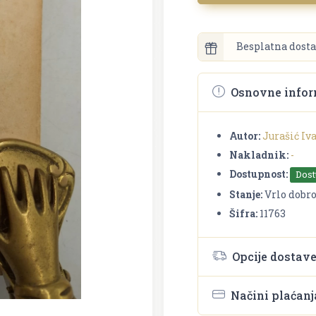
Besplatna dosta
Osnovne infor
Autor:
Jurašić Iv
Nakladnik:
-
Dostupnost:
Dos
Stanje:
Vrlo dobr
Šifra:
11763
Opcije dostav
Načini plaćanj