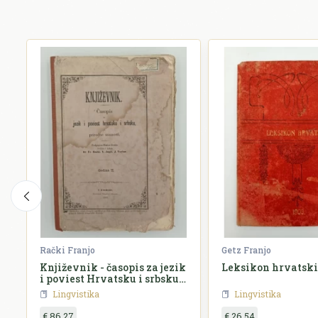
Rački Franjo
Getz Franjo
Književnik - časopis za jezik
Leksikon hrvatski
i poviest Hrvatsku i srbsku, i
prirodne znanosti
Lingvistika
Lingvistika
€ 86,27
€ 26,54