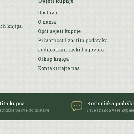
Uvjeti kupnje
Dostava
O nama
nih knjiga,
Opći uvjeti kupnje
Privatnost i zaštita podataka
Jednostrani raskid ugovora
Otkup knjiga
Kontaktirajte nas
tita kupca
Korisnička podršk
arudžbe pa sve do dostave
Prije i nakon vaše kupnj