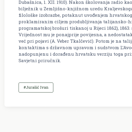
Dubašnica, 1. XII. 1910). Nakon školovanja radio kao
bilježnik u Zemljišno-knjižnom uredu Kraljevskoga
filološke izobrazbe, potaknut uvođenjem hrvatskoga 
proklamiranim ciljem produbljivanja talijansko-hr
programatskoj brošuri tiskanoj u Rijeci 1862), 1863.
Vrijednost mu je ponajprije povijesna, a nedostata
već pri pojavi (A. Veber Tkalčević). Potom je na ta
kontaktima s državnom upravom i sudstvom
L’Avo
nadopunjenu i dorađenu hrvatsku verziju toga pr
Savjetni priručnik.
#Jurašić Ivan