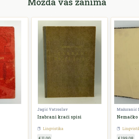
Možda vas zanima
Jagić Vatroslav
Mažuranić 
Izabrani kraći spisi
Nemačko -
Lingvistika
Lingvisti
€ 11,00
€ 199,08