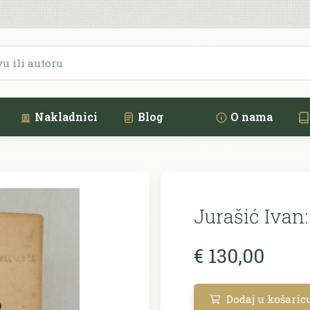
Nakladnici
Blog
O nama
Jurašić Ivan:
€ 130,00
Dodaj u košaric