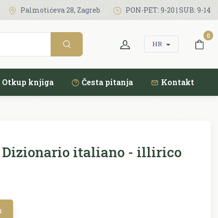
Palmotićeva 28, Zagreb
PON-PET: 9-20 | SUB: 9-14
0
HR
Otkup knjiga
Česta pitanja
Kontakt
Dizionario italiano - illirico
u