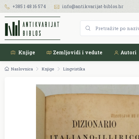
+385 1 48 16 574
info@antikvarijat-biblos.hr
Knjige
Zemljovidi i vedute
Autori
Naslovnica
Knjige
Lingvistika