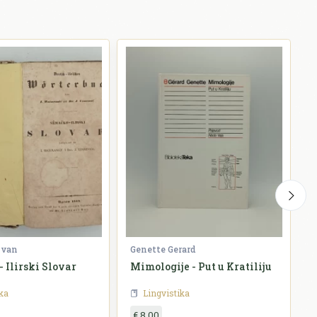
Ivan
Genette Gerard
J
 Ilirski Slovar
Mimologije - Put u Kratiliju
U
ka
Lingvistika
€ 8,00