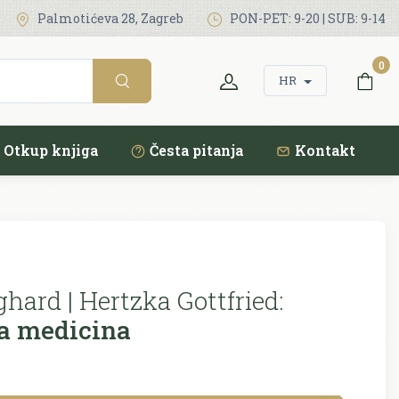
Palmotićeva 28, Zagreb
PON-PET: 9-20 | SUB: 9-14
0
HR
Otkup knjiga
Česta pitanja
Kontakt
hard | Hertzka Gottfried:
a medicina