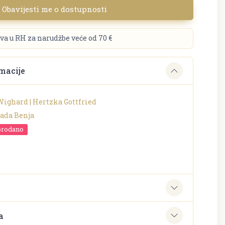
Obavijesti me o dostupnosti
va u RH za narudžbe veće od 70 €
macije
ighard | Hertzka Gottfried
ada Benja
prodano
e
a