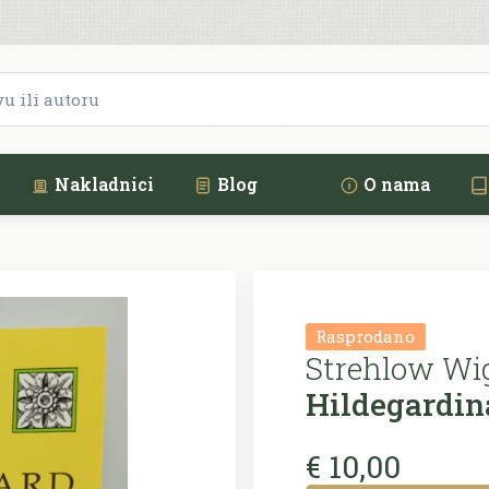
Nakladnici
Blog
O nama
Rasprodano
Strehlow Wig
Hildegardin
€ 10,00