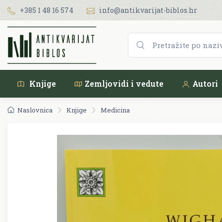
+385 1 48 16 574
info@antikvarijat-biblos.hr
Knjige
Zemljovidi i vedute
Autori
Naslovnica
Knjige
Medicina