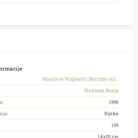
ormacije
Strehlow Wighard | Hertzka Got...
Naklada Benja
a:
1996
nja:
Rijeka
199
14x20 cm