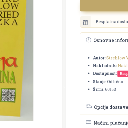
Besplatna dosta
Osnovne infor
Autor:
Strehlow W
Nakladnik:
Nakl
Dostupnost:
Ras
Stanje:
Odlično
Šifra:
60153
Opcije dostav
Načini plaćanj