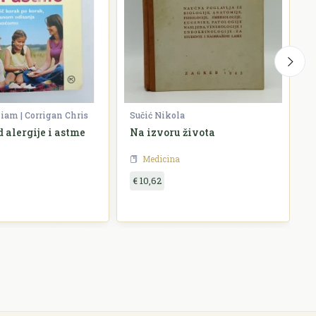
iam | Corrigan Chris
Sučić Nikola
F
 alergije i astme
Na izvoru života
W
Medicina
€ 10,62