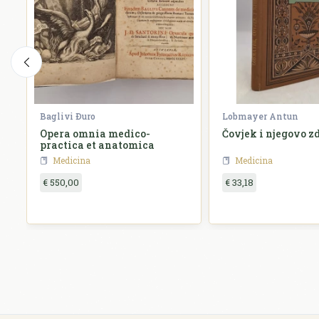
Baglivi Ðuro
Lobmayer Antun
Opera omnia medico-
Čovjek i njegovo z
practica et anatomica
Medicina
Medicina
€ 550,00
€ 33,18