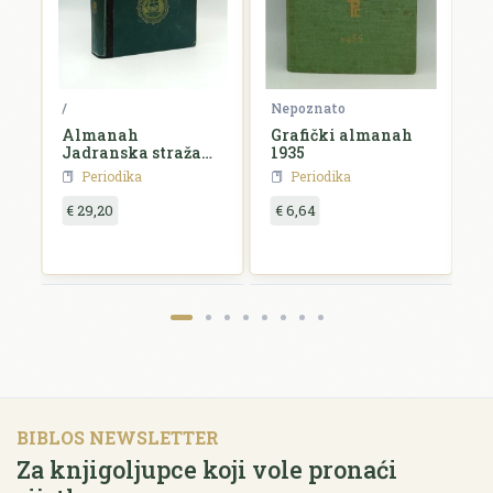
ko
/
Nepoznato
N
Almanah
Grafički almanah
L
Jadranska straža
1935
k
za 1927. godinu
Periodika
Periodika
€ 29,20
€ 6,64
€
BIBLOS NEWSLETTER
Za knjigoljupce koji vole pronaći