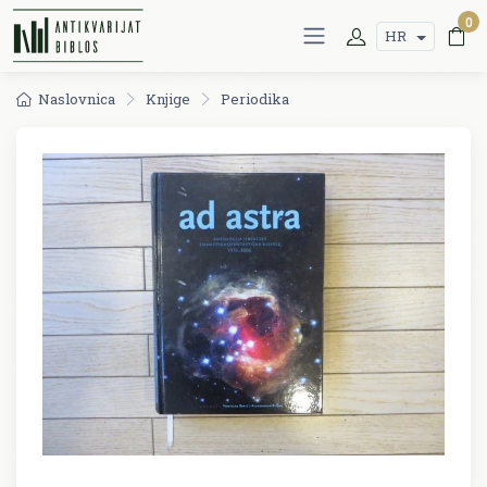
0
HR
Naslovnica
Knjige
Periodika