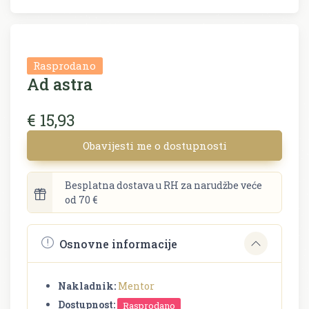
Rasprodano
Ad astra
€ 15,93
Obavijesti me o dostupnosti
Besplatna dostava u RH za narudžbe veće
od 70 €
Osnovne informacije
Nakladnik:
Mentor
Dostupnost:
Rasprodano