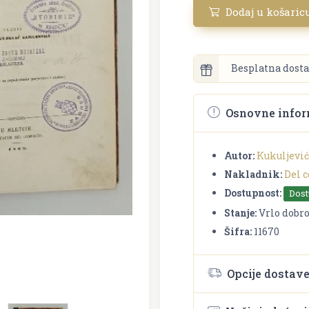
Dodaj u košaric
Besplatna dosta
Osnovne infor
Autor:
Kukuljević
Nakladnik:
Del 
Dostupnost:
Dos
Stanje:
Vrlo dobr
Šifra:
11670
Opcije dostav