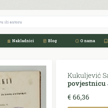
Nakladnici
Blog
O nama
Kukuljević S
povjestnicu
€ 66,36