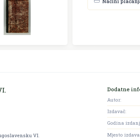
Načini plaćanj
Dodatne inf
I.
Autor:
Izdavač:
Godina izdanj
Mjesto izdava
Jugoslavensku VI.