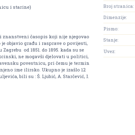
Broj stranica:
icu i starine)
Dimenzije:
Pismo:
i znanstveni časopis koji nije njegovao
Stanje:
je objavio građu i rasprave o povijesti,
u Zagrebu od 1851. do 1895. kada su se
Uvez:
cinski, ne mogavši djelovati u politici,
lavensku povestnicu, pri čemu je termin
njeno ime ilirsko. Ukupno je izašlo 12
ća, bili su : Š. Ljubić, A. Starčević, I.