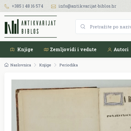
+385 1 48 16 574
info@antikvarijat-biblos.hr
Knjige
Zemljovidi i vedute
Autori
Naslovnica
Knjige
Periodika