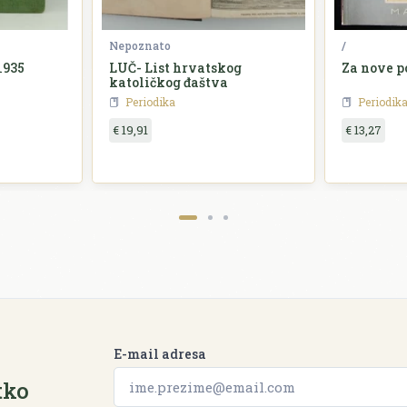
Nepoznato
/
1935
LUČ- List hrvatskog
Za nove p
katoličkog đaštva
Periodika
Periodik
€ 19,91
€ 13,27
E-mail adresa
tko