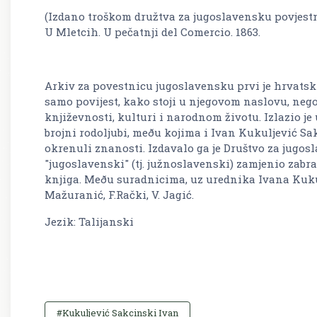
(Izdano troškom družtva za jugoslavensku povjestn
U Mletcih. U pečatnji del Comercio. 1863.
Arkiv za povestnicu jugoslavensku
prvi je hrvatsk
samo povijest, kako stoji u njegovom naslovu, nego 
književnosti, kulturi i narodnom životu. Izlazio je 
brojni rodoljubi, meðu kojima i Ivan Kukuljević Sak
okrenuli znanosti. Izdavalo ga je Društvo za jugos
"jugoslavenski" (tj. južnoslavenski) zamjenio zabra
knjiga. Meðu suradnicima, uz urednika Ivana Kukuljevi
Mažuranić, F.Rački, V. Jagić.
Jezik: Talijanski
#Kukuljević Sakcinski Ivan