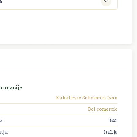
a
ormacije
Kukuljević Sakcinski Ivan
Del comercio
a:
1863
nja:
Italija