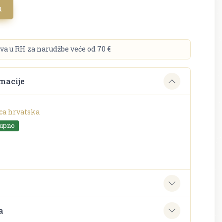
u
va u RH za narudžbe veće od 70 €
macije
ca hrvatska
tupno
e
a