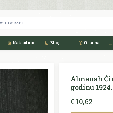
Nakladnici
Blog
O nama
Almanah Ćir
godinu 1924.
€ 10,62