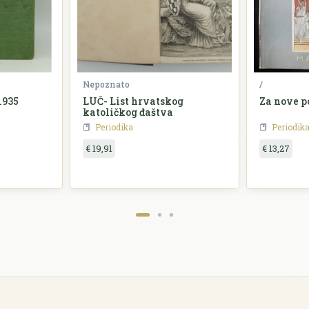
Nepoznato
/
1935
LUČ- List hrvatskog
Za nove p
katoličkog đaštva
Periodika
Periodik
€ 19,91
€ 13,27