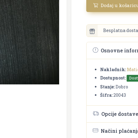
Dodaj u košaric
Besplatna dosta
Osnovne infor
Nakladnik:
Mati
Dostupnost:
Dos
Stanje:
Dobro
Šifra:
20043
Opcije dostav
Načini plaćanj