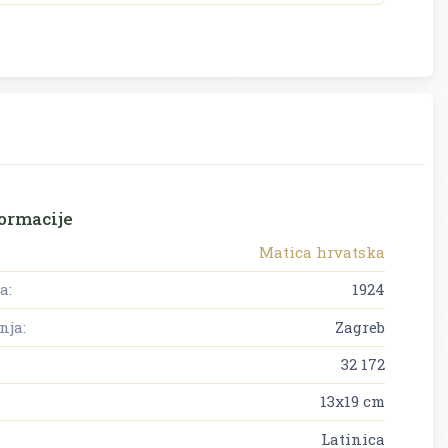
ormacije
Matica hrvatska
a:
1924
nja:
Zagreb
32 172
13x19 cm
Latinica