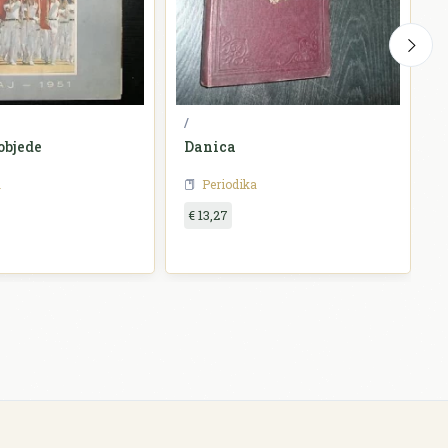
/
N
objede
Danica
D
a
Periodika
€ 13,27