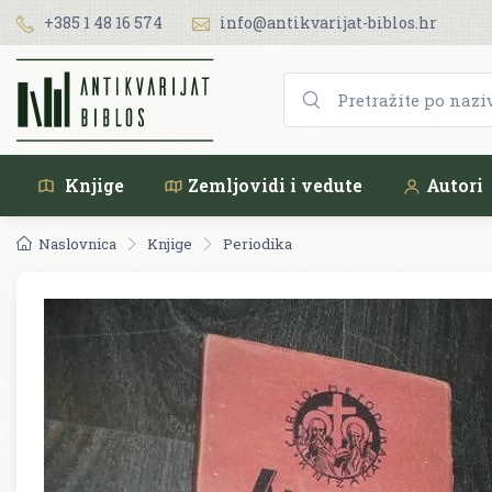
+385 1 48 16 574
info@antikvarijat-biblos.hr
Knjige
Zemljovidi i vedute
Autori
Naslovnica
Knjige
Periodika