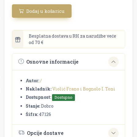
Dodaj u košaricu
Besplatna dostava u RH za narudžbe veće
od 70 €
Osnovne informacije
Autor:
/
Nakladnik:
Violić Frano i Bognolo I. Toni
Dostupnost:
Dostupno
Stanje:
Dobro
Šifra:
47126
Opcije dostave