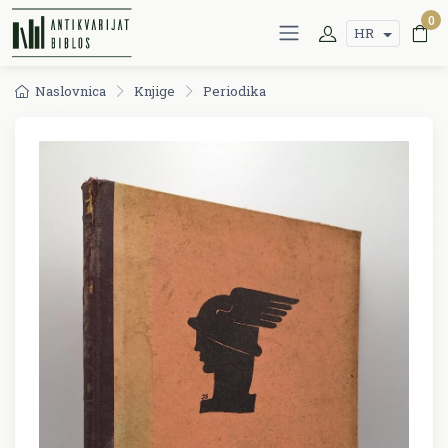
0
HR
Naslovnica
Knjige
Periodika