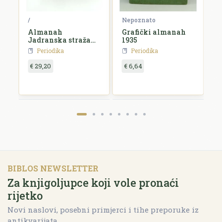
ko
/
Nepoznato
N
Almanah
Grafički almanah
L
Jadranska straža
1935
k
za 1927. godinu
Periodika
Periodika
€ 29,20
€ 6,64
€
BIBLOS NEWSLETTER
Za knjigoljupce koji vole pronaći
rijetko
Novi naslovi, posebni primjerci i tihe preporuke iz
antikvarijata.