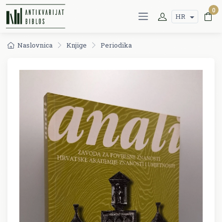
0
HR
Naslovnica
Knjige
Periodika