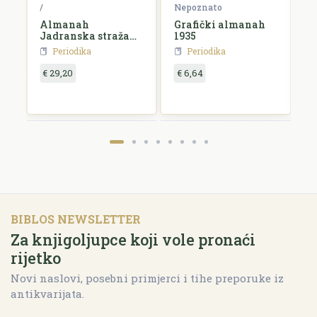
ko
/
Nepoznato
N
Almanah
Grafički almanah
L
Jadranska straža
1935
k
za 1927. godinu
Periodika
Periodika
€ 29,20
€ 6,64
€
BIBLOS NEWSLETTER
Za knjigoljupce koji vole pronaći
rijetko
Novi naslovi, posebni primjerci i tihe preporuke iz
antikvarijata.