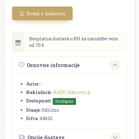
Dodaj u košaricu
Besplatna dostava u RH za narudžbe veće
od 70 €
Osnovne informacije
Autor:
/
Nakladnik:
HAZU Dubrovnik
Dostupnost:
Dostupno
Stanje:
Odlično
Šifra:
44632
Opcije dostave