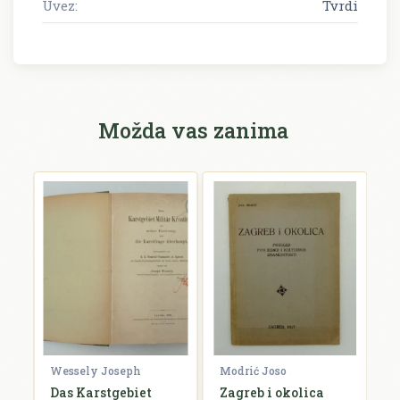
Uvez:
Tvrdi
Možda vas zanima
Wessely Joseph
Modrić Joso
R
Das Karstgebiet
Zagreb i okolica
H