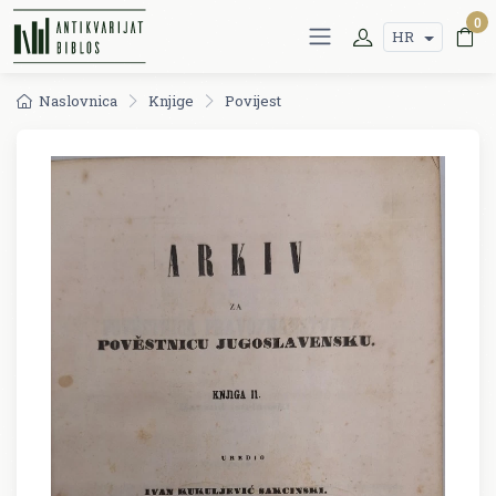
0
HR
Naslovnica
Knjige
Povijest