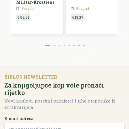
Militar-Kroatiens
H
Povijest
Povijest
€ 92,91
€ 13,27
€
BIBLOS NEWSLETTER
Za knjigoljupce koji vole pronaći
rijetko
Novi naslovi, posebni primjerci i tihe preporuke iz
antikvarijata.
E-mail adresa