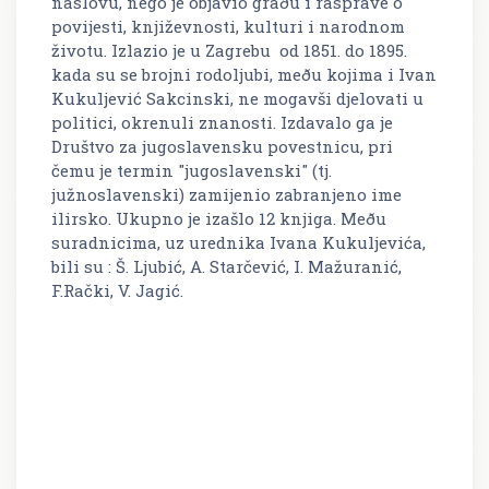
naslovu, nego je objavio graðu i rasprave o
povijesti, književnosti, kulturi i narodnom
životu. Izlazio je u Zagrebu od 1851. do 1895.
kada su se brojni rodoljubi, meðu kojima i Ivan
Kukuljević Sakcinski, ne mogavši djelovati u
politici, okrenuli znanosti. Izdavalo ga je
Društvo za jugoslavensku povestnicu, pri
čemu je termin "jugoslavenski" (tj.
južnoslavenski) zamijenio zabranjeno ime
ilirsko. Ukupno je izašlo 12 knjiga. Meðu
suradnicima, uz urednika Ivana Kukuljevića,
bili su : Š. Ljubić, A. Starčević, I. Mažuranić,
F.Rački, V. Jagić.