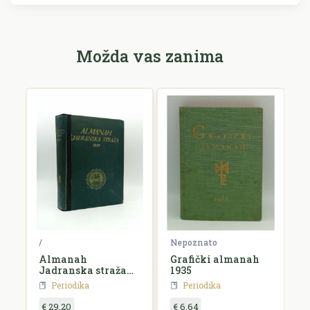
Možda vas zanima
ko
/
Nepoznato
N
Almanah
Grafički almanah
L
Jadranska straža
1935
k
za 1927. godinu
Periodika
Periodika
€ 29,20
€ 6,64
€