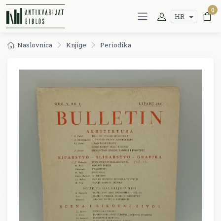
0
HR
Naslovnica
Knjige
Periodika