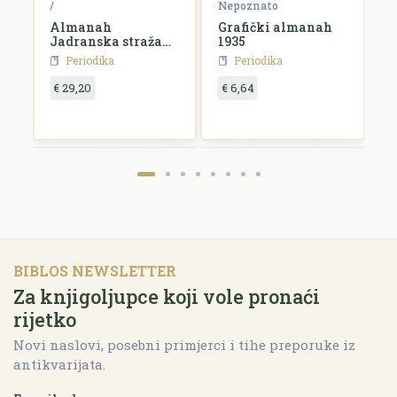
ko
/
Nepoznato
N
Almanah
Grafički almanah
L
Jadranska straža
1935
k
za 1927. godinu
Periodika
Periodika
€ 29,20
€ 6,64
€
BIBLOS NEWSLETTER
Za knjigoljupce koji vole pronaći
rijetko
Novi naslovi, posebni primjerci i tihe preporuke iz
antikvarijata.