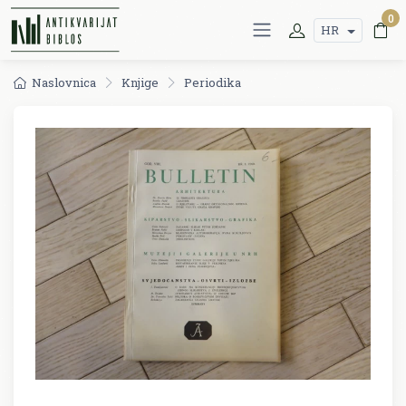
0
HR
Naslovnica
Knjige
Periodika