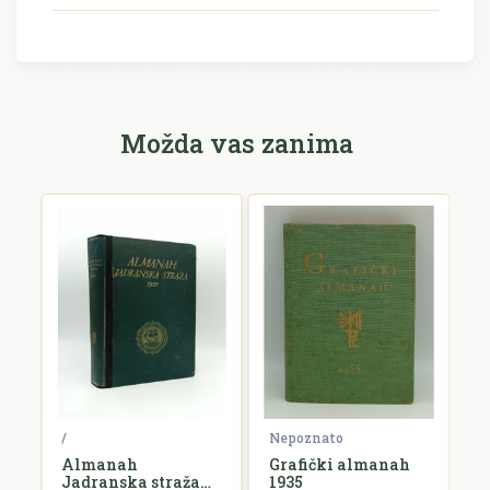
Možda vas zanima
ko
/
Nepoznato
N
Almanah
Grafički almanah
L
Jadranska straža
1935
k