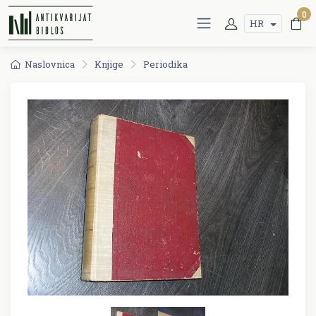
0
HR
Naslovnica
Knjige
Periodika