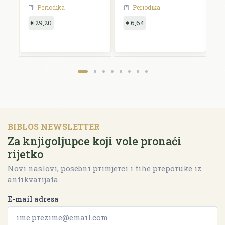
za 1927. godinu
Periodika
Periodika
€ 29,20
€ 6,64
€
BIBLOS NEWSLETTER
Za knjigoljupce koji vole pronaći
rijetko
Novi naslovi, posebni primjerci i tihe preporuke iz
antikvarijata.
E-mail adresa