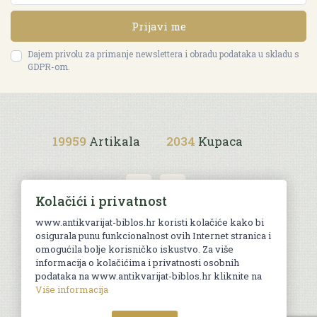
Prijavi me
Dajem privolu za primanje newslettera i obradu podataka u skladu s
GDPR-om.
19959
Artikala
2034
Kupaca
Kolačići i privatnost
www.antikvarijat-biblos.hr koristi kolačiće kako bi
osigurala punu funkcionalnost ovih Internet stranica i
Uvjeti kupnje
omogućila bolje korisničko iskustvo. Za više
informacija o kolačićima i privatnosti osobnih
podataka na www.antikvarijat-biblos.hr kliknite na
Više informacija
© Sva prava pridržana. Web by
AG media