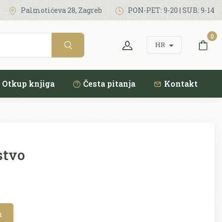
Palmotićeva 28, Zagreb
PON-PET: 9-20 | SUB: 9-14
0
HR
Otkup knjiga
Česta pitanja
Kontakt
stvo
u