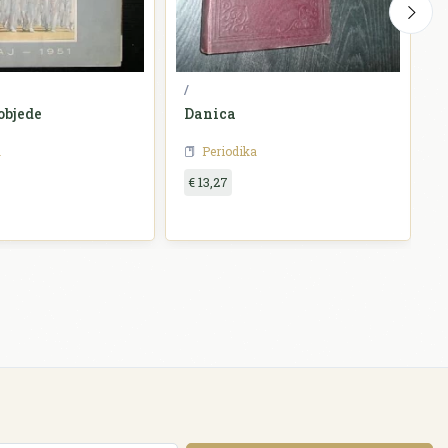
/
N
objede
Danica
D
a
Periodika
€ 13,27