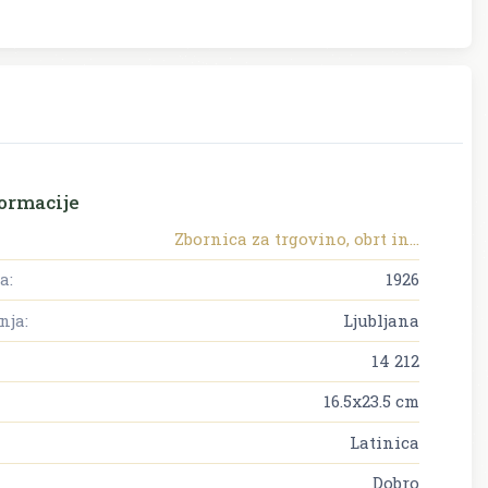
ormacije
Zbornica za trgovino, obrt in...
a:
1926
nja:
Ljubljana
14 212
16.5x23.5 cm
Latinica
Dobro