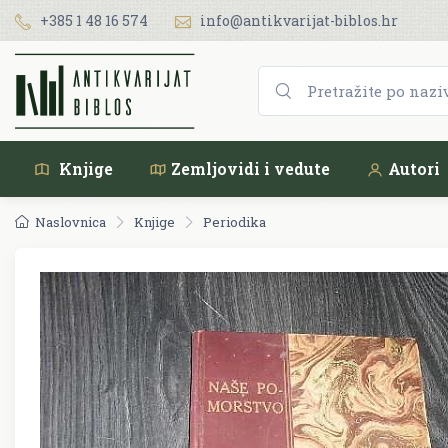
+385 1 48 16 574
info@antikvarijat-biblos.hr
Knjige
Zemljovidi i vedute
Autori
Naslovnica
Knjige
Periodika