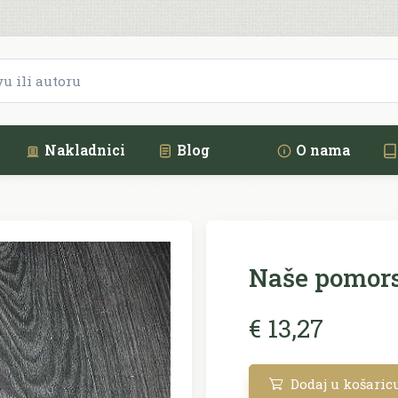
Nakladnici
Blog
O nama
Naše pomor
€ 13,27
Dodaj u košaric