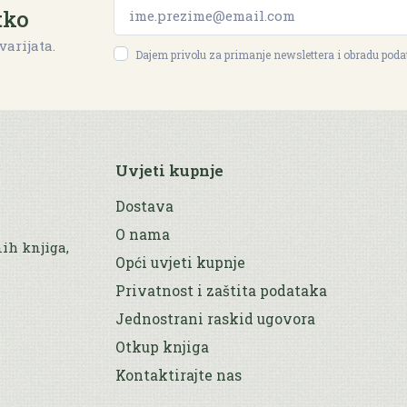
tko
varijata.
Dajem privolu za primanje newslettera i obradu pod
Uvjeti kupnje
Dostava
O nama
nih knjiga,
Opći uvjeti kupnje
Privatnost i zaštita podataka
Jednostrani raskid ugovora
Otkup knjiga
Kontaktirajte nas