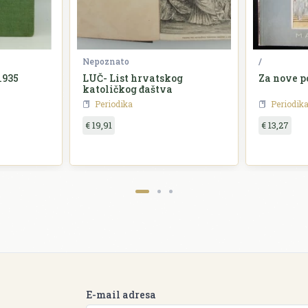
Nepoznato
/
1935
LUČ- List hrvatskog
Za nove p
katoličkog đaštva
Periodika
Periodik
€ 19,91
€ 13,27
E-mail adresa