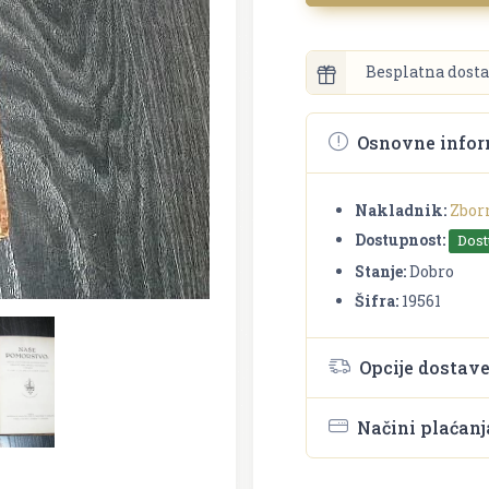
Besplatna dosta
Osnovne infor
Nakladnik:
Zborn
Dostupnost:
Dos
Stanje:
Dobro
Šifra:
19561
Opcije dostav
Načini plaćanj