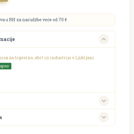
va u RH za narudžbe veće od 70 €
macije
ica za trgovino, obrt in industrijo v Ljubljani
tupno
e
a