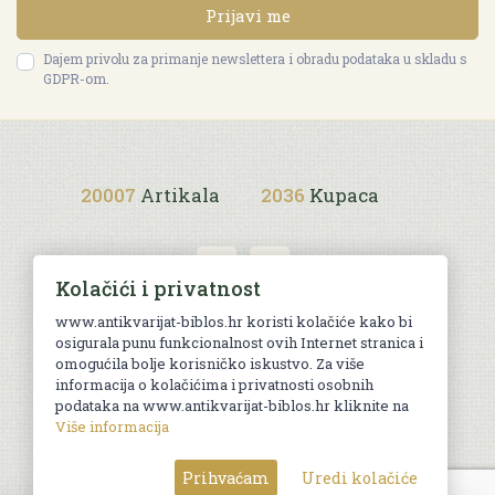
Prijavi me
Dajem privolu za primanje newslettera i obradu podataka u skladu s
GDPR-om.
20007
Artikala
2036
Kupaca
Kolačići i privatnost
www.antikvarijat-biblos.hr koristi kolačiće kako bi
osigurala punu funkcionalnost ovih Internet stranica i
Uvjeti kupnje
omogućila bolje korisničko iskustvo. Za više
informacija o kolačićima i privatnosti osobnih
podataka na www.antikvarijat-biblos.hr kliknite na
Više informacija
© Sva prava pridržana. Web by
AG media
Prihvaćam
Uredi kolačiće