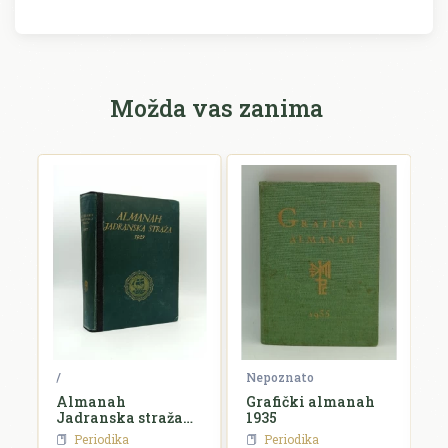
Možda vas zanima
ko
/
Nepoznato
N
Almanah
Grafički almanah
L
Jadranska straža
1935
k
za 1927. godinu
Periodika
Periodika