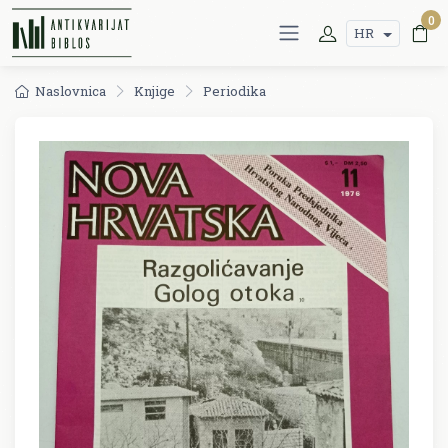
0
HR
Naslovnica
Knjige
Periodika